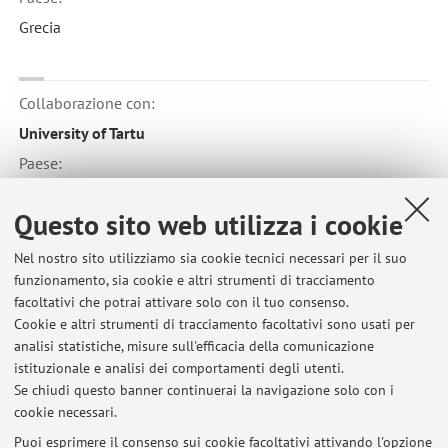
Grecia
Collaborazione con:
University of Tartu
Paese:
Estonia
Questo sito web utilizza i cookie
Nel nostro sito utilizziamo sia cookie tecnici necessari per il suo
Collaborazione con:
funzionamento, sia cookie e altri strumenti di tracciamento
Natural History Museum Rijeka
facoltativi che potrai attivare solo con il tuo consenso.
Cookie e altri strumenti di tracciamento facoltativi sono usati per
Paese:
analisi statistiche, misure sull'efficacia della comunicazione
Croazia
istituzionale e analisi dei comportamenti degli utenti.
Se chiudi questo banner continuerai la navigazione solo con i
cookie necessari.
Puoi esprimere il consenso sui cookie facoltativi attivando l'opzione