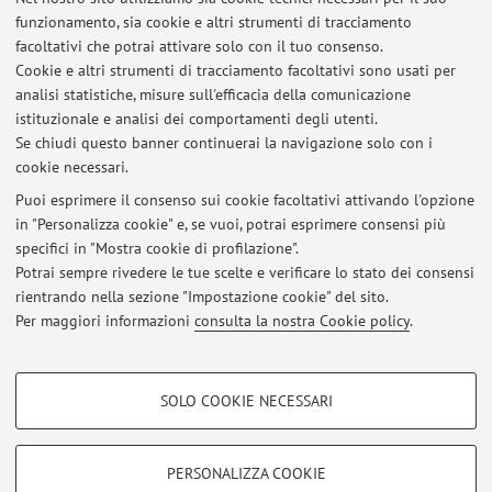
Strada Maggiore 45, Bologna -
Vai alla mappa
funzionamento, sia cookie e altri strumenti di tracciamento
facoltativi che potrai attivare solo con il tuo consenso.
Risorse in rete
Cookie e altri strumenti di tracciamento facoltativi sono usati per
analisi statistiche, misure sull'efficacia della comunicazione
istituzionale e analisi dei comportamenti degli utenti.
ORCID
Se chiudi questo banner continuerai la navigazione solo con i
cookie necessari.
Puoi esprimere il consenso sui cookie facoltativi attivando l'opzione
in "Personalizza cookie" e, se vuoi, potrai esprimere consensi più
Ultimi avvisi
specifici in "Mostra cookie di profilazione".
Potrai sempre rivedere le tue scelte e verificare lo stato dei consensi
Al momento non sono presenti avvisi.
rientrando nella sezione "Impostazione cookie" del sito.
Per maggiori informazioni
consulta la nostra Cookie policy
.
COOKIE DI PROFILAZIONE - FACOLTATIVI
SOLO COOKIE NECESSARI
Area riservata
Si tratta di cookie utilizzati per analizzare le caratteristiche della navigazione
degli utenti, creare profili in base al loro comportamento sul sito, per analisi
Accedi tramite
login
per gestire tutti i contenuti del sito.
di marketing.
PERSONALIZZA COOKIE
Mostra cookie di profilazione