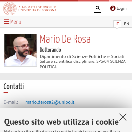
Login
Menu
IT
EN
Mario De Rosa
Dottorando
Dipartimento di Scienze Politiche e Sociali
Settore scientifico disciplinare: SPS/04 SCIENZA
POLITICA
Contatti
E-mail:
mario.derosa2@unibo.it
Questo sito web utilizza i cookie
Dipartimento di Scienze Politiche e Sociali
Nel nostro sito utilizziamo sia cookie tecnici necessari per il suo