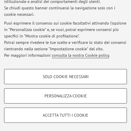
istituzionale e analisi dei comportamenti degli utenti.
Se chiudi questo banner continuerai la navigazione solo con i
Al momento non sono presenti avvisi.
cookie necessari.
Puoi esprimere il consenso sui cookie facoltativi attivando l'opzione
in "Personalizza cookie" e, se vuoi, potrai esprimere consensi più
specifici in "Mostra cookie di profilazione".
Potrai sempre rivedere le tue scelte e verificare lo stato dei consensi
Area riservata
rientrando nella sezione "Impostazione cookie" del sito.
Accedi tramite
login
per gestire tutti i contenuti del sito.
Per maggiori informazioni
consulta la nostra Cookie policy
.
COOKIE DI PROFILAZIONE - FACOLTATIVI
© 2026 - ALMA MATER STUDIORUM - Università di Bologna - Via
SOLO COOKIE NECESSARI
Zamboni, 33 - 40126 Bologna - Partita IVA: 01131710376
Si tratta di cookie utilizzati per analizzare le caratteristiche della navigazione
Privacy
|
Note legali
|
Impostazioni Cookie
degli utenti, creare profili in base al loro comportamento sul sito, per analisi
di marketing.
PERSONALIZZA COOKIE
Mostra cookie di profilazione
Google/Youtube Video
COOKIE TECNICI - NECESSARI
ACCETTA TUTTI I COOKIE
Facebook
Si tratta di cookie tecnici utilizzati, a titolo esemplificativo, per il corretto
Vimeo
funzionamento del sito, salvare le preferenze di navigazione, per il