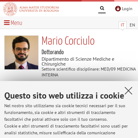
Login
Menu
IT
EN
Mario Corciulo
Dottorando
Dipartimento di Scienze Mediche e
Chirurgiche
Settore scientifico disciplinare: MED/09 MEDICINA
INTERNA
Questo sito web utilizza i cookie
Contenuti utili
Nel nostro sito utilizziamo sia cookie tecnici necessari per il suo
Al momento non sono presenti contenuti.
funzionamento, sia cookie e altri strumenti di tracciamento
facoltativi che potrai attivare solo con il tuo consenso.
Cookie e altri strumenti di tracciamento facoltativi sono usati per
analisi statistiche, misure sull'efficacia della comunicazione
Ultimi avvisi