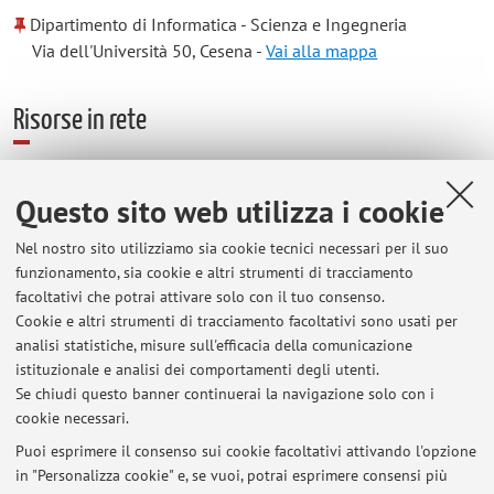
Dipartimento di Informatica - Scienza e Ingegneria
Via dell'Università 50, Cesena -
Vai alla mappa
Risorse in rete
ORCID
Questo sito web utilizza i cookie
Nel nostro sito utilizziamo sia cookie tecnici necessari per il suo
Orario di ricevimento
funzionamento, sia cookie e altri strumenti di tracciamento
facoltativi che potrai attivare solo con il tuo consenso.
Tramite appuntamento da concordare via email, presso il
Cookie e altri strumenti di tracciamento facoltativi sono usati per
Nuovo Campus di Cesena ufficio 4138, oppure via Teams.
analisi statistiche, misure sull'efficacia della comunicazione
L'orario usuale di ricevimento è il venerdi' ore 10-11 (tramite
istituzionale e analisi dei comportamenti degli utenti.
appuntamento preliminare).
Se chiudi questo banner continuerai la navigazione solo con i
cookie necessari.
Puoi esprimere il consenso sui cookie facoltativi attivando l'opzione
in "Personalizza cookie" e, se vuoi, potrai esprimere consensi più