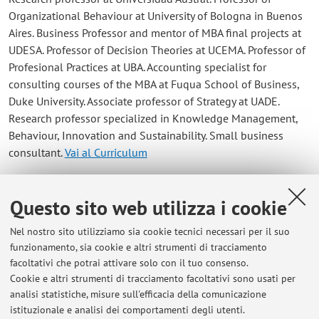
Organizational Behaviour at University of Bologna in Buenos
Aires. Business Professor and mentor of MBA final projects at
UDESA. Professor of Decision Theories at UCEMA. Professor of
Profesional Practices at UBA. Accounting specialist for
consulting courses of the MBA at Fuqua School of Business,
Duke University. Associate professor of Strategy at UADE.
Research professor specialized in Knowledge Management,
Behaviour, Innovation and Sustainability. Small business
consultant.
Vai al Curriculum
Contatti
Questo sito web utilizza i cookie
E-mail:
marina.santucci2@unibo.it
Nel nostro sito utilizziamo sia cookie tecnici necessari per il suo
funzionamento, sia cookie e altri strumenti di tracciamento
facoltativi che potrai attivare solo con il tuo consenso.
Cookie e altri strumenti di tracciamento facoltativi sono usati per
Vicepresidenza della Scuola di Economia e
analisi statistiche, misure sull'efficacia della comunicazione
Management - Bologna
istituzionale e analisi dei comportamenti degli utenti.