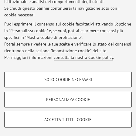
istituzionale e analisi dei comportamenti degli utenti.
Via Massarenti 9, Bologna -
Vai alla mappa
Se chiudi questo banner continuerai la navigazione solo con i
cookie necessari.
Puoi esprimere il consenso sui cookie facoltativi attivando l'opzione
in "Personalizza cookie" e, se vuoi, potrai esprimere consensi più
Ultimi avvisi
specifici in "Mostra cookie di profilazione".
Potrai sempre rivedere le tue scelte e verificare lo stato dei consensi
Al momento non sono presenti avvisi.
rientrando nella sezione "Impostazione cookie" del sito.
Per maggiori informazioni
consulta la nostra Cookie policy
.
COOKIE DI PROFILAZIONE - FACOLTATIVI
SOLO COOKIE NECESSARI
Area riservata
Si tratta di cookie utilizzati per analizzare le caratteristiche della navigazione
Accedi tramite
login
per gestire tutti i contenuti del sito.
degli utenti, creare profili in base al loro comportamento sul sito, per analisi
di marketing.
PERSONALIZZA COOKIE
Mostra cookie di profilazione
© 2026 - ALMA MATER STUDIORUM - Università di Bologna - Via
Google/Youtube Video
Zamboni, 33 - 40126 Bologna - Partita IVA: 01131710376
COOKIE TECNICI - NECESSARI
ACCETTA TUTTI I COOKIE
Privacy
|
Note legali
|
Impostazioni Cookie
Facebook
Si tratta di cookie tecnici utilizzati, a titolo esemplificativo, per il corretto
Vimeo
funzionamento del sito, salvare le preferenze di navigazione, per il