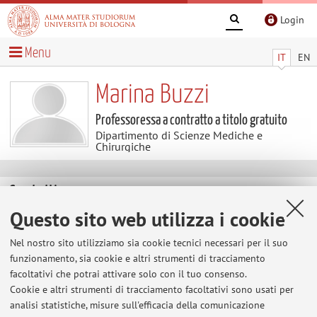
Login
Menu
IT
EN
Marina Buzzi
Professoressa a contratto a titolo gratuito
Dipartimento di Scienze Mediche e
Chirurgiche
Contatti
Questo sito web utilizza i cookie
E-mail:
marina.buzzi@unibo.it
Nel nostro sito utilizziamo sia cookie tecnici necessari per il suo
Tel:
+39 051 2143011
funzionamento, sia cookie e altri strumenti di tracciamento
facoltativi che potrai attivare solo con il tuo consenso.
Cookie e altri strumenti di tracciamento facoltativi sono usati per
analisi statistiche, misure sull'efficacia della comunicazione
Dipartimento di Scienze Mediche e Chirurgiche