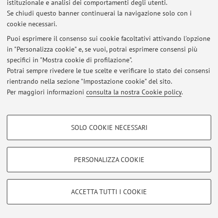
istituzionale e analisi dei comportamenti degli utenti.
Se chiudi questo banner continuerai la navigazione solo con i
cookie necessari.
Ultimi avvisi
Puoi esprimere il consenso sui cookie facoltativi attivando l'opzione
Al momento non sono presenti avvisi.
in "Personalizza cookie" e, se vuoi, potrai esprimere consensi più
specifici in "Mostra cookie di profilazione".
Potrai sempre rivedere le tue scelte e verificare lo stato dei consensi
rientrando nella sezione "Impostazione cookie" del sito.
Per maggiori informazioni
consulta la nostra Cookie policy
.
Area riservata
Accedi tramite
login
per gestire tutti i contenuti del sito.
COOKIE DI PROFILAZIONE - FACOLTATIVI
SOLO COOKIE NECESSARI
Si tratta di cookie utilizzati per analizzare le caratteristiche della navigazione
degli utenti, creare profili in base al loro comportamento sul sito, per analisi
© 2026 - ALMA MATER STUDIORUM - Università di Bologna - Via
di marketing.
PERSONALIZZA COOKIE
Zamboni, 33 - 40126 Bologna - Partita IVA: 01131710376
Mostra cookie di profilazione
Privacy
|
Note legali
|
Impostazioni Cookie
Google/Youtube Video
COOKIE TECNICI - NECESSARI
ACCETTA TUTTI I COOKIE
Facebook
Si tratta di cookie tecnici utilizzati, a titolo esemplificativo, per il corretto
Vimeo
funzionamento del sito, salvare le preferenze di navigazione, per il