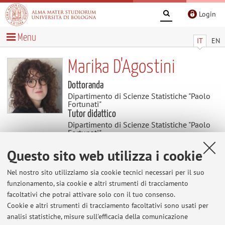
Login
Menu
IT
EN
Marika D'Agostini
Dottoranda
Dipartimento di Scienze Statistiche "Paolo
Fortunati"
Tutor didattico
Dipartimento di Scienze Statistiche "Paolo
Fortunati"
Settore scientifico disciplinare: SECS-S/01
STATISTICA
Questo sito web utilizza i cookie
Nel nostro sito utilizziamo sia cookie tecnici necessari per il suo
Contenuti utili
funzionamento, sia cookie e altri strumenti di tracciamento
facoltativi che potrai attivare solo con il tuo consenso.
Cookie e altri strumenti di tracciamento facoltativi sono usati per
Al momento non sono presenti contenuti.
analisi statistiche, misure sull'efficacia della comunicazione