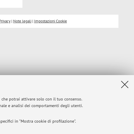
Privacy
|
Note legali
|
Impostazioni Cookie
i che potrai attivare solo con il tuo consenso.
onale e analisi dei comportamenti degli utenti.
ecifici in "Mostra cookie di profilazione".