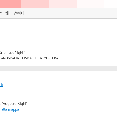
i utili
Avvisi
"Augusto Righi"
2 OCEANOGRAFIA E FISICA DELL'ATMOSFERA
it
a "Augusto Righi"
i alla mappa