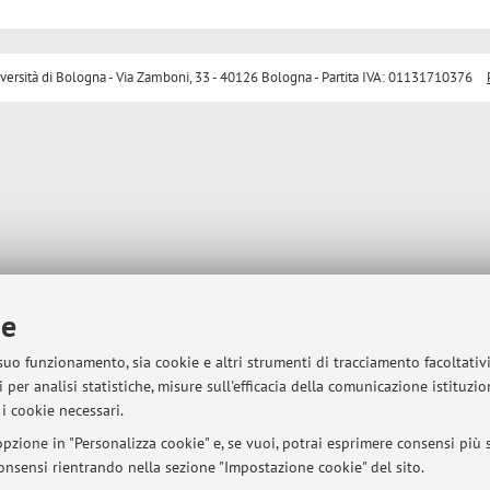
sità di Bologna - Via Zamboni, 33 - 40126 Bologna - Partita IVA: 01131710376
ie
 suo funzionamento, sia cookie e altri strumenti di tracciamento facoltativ
 per analisi statistiche, misure sull'efficacia della comunicazione istituzi
i cookie necessari.
pzione in "Personalizza cookie" e, se vuoi, potrai esprimere consensi più sp
 consensi rientrando nella sezione "Impostazione cookie" del sito.