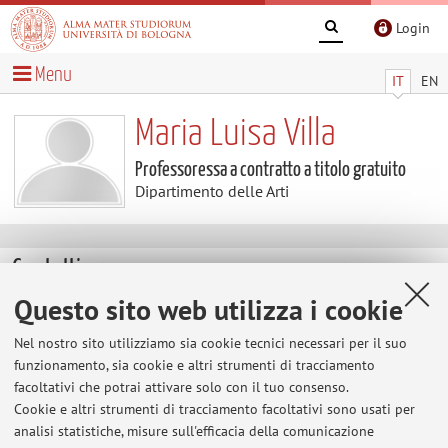
Login
Menu
IT
EN
Maria Luisa Villa
Professoressa a contratto a titolo gratuito
Dipartimento delle Arti
Contatti
Questo sito web utilizza i cookie
E-mail:
marialuisa.villa3@unibo.it
Nel nostro sito utilizziamo sia cookie tecnici necessari per il suo
funzionamento, sia cookie e altri strumenti di tracciamento
facoltativi che potrai attivare solo con il tuo consenso.
Dipartimento delle Arti
Cookie e altri strumenti di tracciamento facoltativi sono usati per
Via Barberia 4, Bologna -
Vai alla mappa
analisi statistiche, misure sull'efficacia della comunicazione