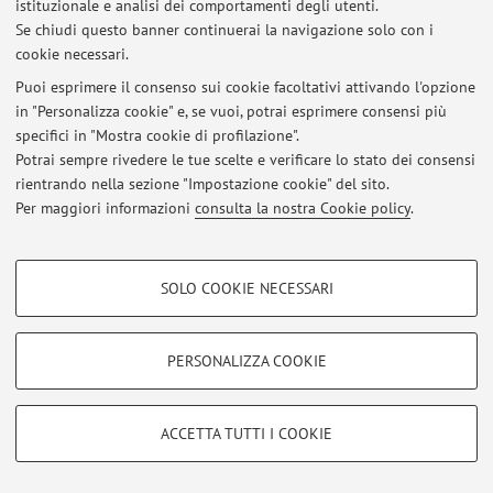
istituzionale e analisi dei comportamenti degli utenti.
Se chiudi questo banner continuerai la navigazione solo con i
cookie necessari.
Ultimi avvisi
Puoi esprimere il consenso sui cookie facoltativi attivando l'opzione
in "Personalizza cookie" e, se vuoi, potrai esprimere consensi più
Al momento non sono presenti avvisi.
specifici in "Mostra cookie di profilazione".
Potrai sempre rivedere le tue scelte e verificare lo stato dei consensi
rientrando nella sezione "Impostazione cookie" del sito.
Per maggiori informazioni
consulta la nostra Cookie policy
.
Area riservata
COOKIE DI PROFILAZIONE - FACOLTATIVI
Accedi tramite
login
per gestire tutti i contenuti del sito.
SOLO COOKIE NECESSARI
Si tratta di cookie utilizzati per analizzare le caratteristiche della navigazione
degli utenti, creare profili in base al loro comportamento sul sito, per analisi
di marketing.
PERSONALIZZA COOKIE
© 2026 - ALMA MATER STUDIORUM - Università di Bologna - Via
Mostra cookie di profilazione
Zamboni, 33 - 40126 Bologna - Partita IVA: 01131710376
Privacy
|
Note legali
|
Impostazioni Cookie
Google/Youtube Video
COOKIE TECNICI - NECESSARI
ACCETTA TUTTI I COOKIE
Facebook
Si tratta di cookie tecnici utilizzati, a titolo esemplificativo, per il corretto
Vimeo
funzionamento del sito, salvare le preferenze di navigazione, per il