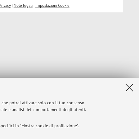
Privacy
|
Note legali
|
Impostazioni Cookie
i che potrai attivare solo con il tuo consenso.
onale e analisi dei comportamenti degli utenti.
ecifici in "Mostra cookie di profilazione".