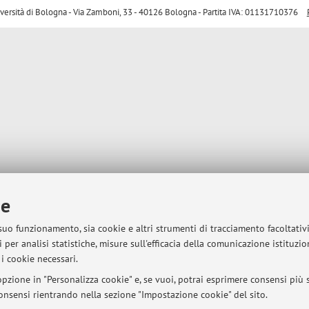
sità di Bologna - Via Zamboni, 33 - 40126 Bologna - Partita IVA: 01131710376
ie
 suo funzionamento, sia cookie e altri strumenti di tracciamento facoltativ
 per analisi statistiche, misure sull'efficacia della comunicazione istituzi
i cookie necessari.
pzione in "Personalizza cookie" e, se vuoi, potrai esprimere consensi più sp
 consensi rientrando nella sezione "Impostazione cookie" del sito.