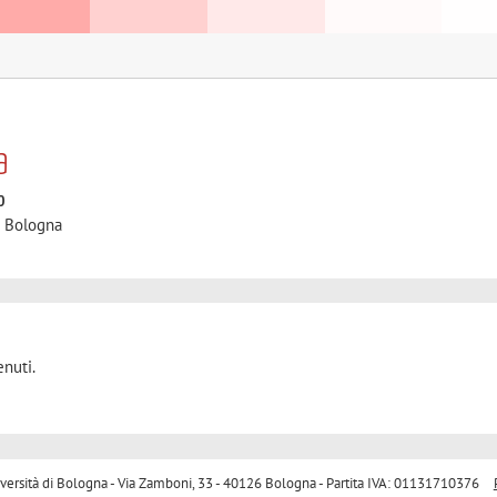
a
o
i Bologna
nuti.
sità di Bologna - Via Zamboni, 33 - 40126 Bologna - Partita IVA: 01131710376