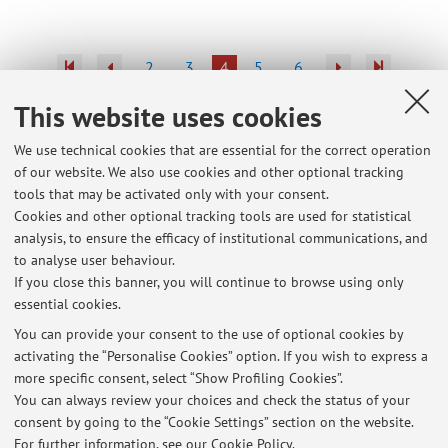
2
3
4
5
6
This website uses cookies
Publications prior to 2004
We use technical cookies that are essential for the correct operation
of our website. We also use cookies and other optional tracking
tools that may be activated only with your consent.
Cookies and other optional tracking tools are used for statistical
Latest news
analysis, to ensure the efficacy of institutional communications, and
Ricevimenti fine giugno-luglio
to analyse user behaviour.
If you close this banner, you will continue to browse using only
Published on: June 22 2026
essential cookies.
ricevimento 12 maggio ore 10,30-12
You can provide your consent to the use of optional cookies by
Published on: May 10 2026
activating the “Personalise Cookies” option. If you wish to express a
more specific consent, select “Show Profiling Cookies”.
Incontro con Zanichelli, redazione di lingue straniere
You can always review your choices and check the status of your
Published on: April 17 2026
consent by going to the “Cookie Settings” section on the website.
For further information,
see our Cookie Policy
.