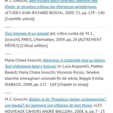
M. C. Gnocchi
,
Jean-Richard Bloch directeur littéraire chez
Rieder: la réception critique des littératures périphériques
,
«ETUDES JEAN-RICHARD BLOCH», 2009, 15, pp. 129 - 140
[Scientific article]
Trois hommes et un minaret
(ed. critica curata da: M. C.
Gnocchi), PARIS, L'Harmattan, 2009, pp. 28 (AUTREMENT
MÊMES) [Critical edition]
Maria Chiara Gnocchi
,
Attraverso il continente nero su bianco.
Testi d'oltremare belgi e francesi
, in: Luca Acquarelli, Matteo
Baraldi, Maria Chiara Gnocchi, Vincenzo Russo, Tenebre
bianche. Immaginari coloniali fin de siècle, Reggio Emilia,
DIABASIS, 2008, pp. 125 - 169 [Chapter or essay]
M. C. Gnocchi
,
Baillon et les "Prosateurs belges contemporains":
une équipe? (en reprenant une réflexion de Jean Muno)
, «LES
NOUVEAUX CAHIERS ANDRÉ BAILLON», 2008, 6, pp. 7 - 25