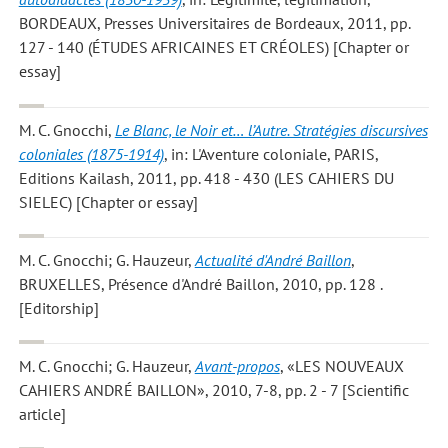
BORDEAUX, Presses Universitaires de Bordeaux, 2011, pp.
127 - 140 (ÉTUDES AFRICAINES ET CRÉOLES) [Chapter or
essay]
M. C. Gnocchi
,
Le Blanc, le Noir et… l’Autre. Stratégies discursives
coloniales (1875-1914)
, in: L'Aventure coloniale, PARIS,
Editions Kailash, 2011, pp. 418 - 430 (LES CAHIERS DU
SIELEC) [Chapter or essay]
M. C. Gnocchi; G. Hauzeur
,
Actualité d'André Baillon
,
BRUXELLES, Présence d'André Baillon, 2010, pp. 128 .
[Editorship]
M. C. Gnocchi; G. Hauzeur
,
Avant-propos
, «LES NOUVEAUX
CAHIERS ANDRÉ BAILLON», 2010, 7-8, pp. 2 - 7 [Scientific
article]