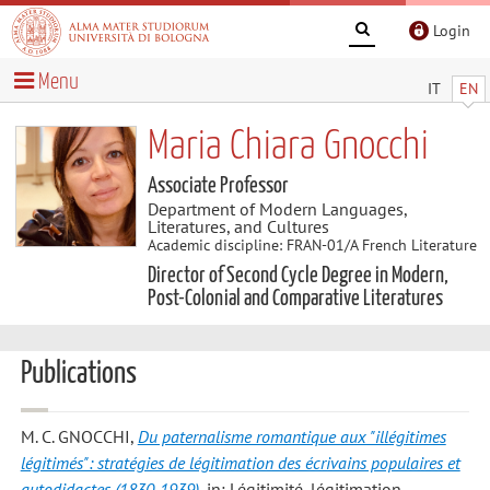
Login
Menu
IT
EN
Maria Chiara Gnocchi
Associate Professor
Department of Modern Languages,
Literatures, and Cultures
Academic discipline: FRAN-01/A French Literature
Director of Second Cycle Degree in Modern,
Post-Colonial and Comparative Literatures
Publications
M. C. GNOCCHI
,
Du paternalisme romantique aux "illégitimes
légitimés": stratégies de légitimation des écrivains populaires et
autodidactes (1830-1939)
, in: Légitimité, légitimation,