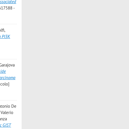
ssociated
617588 -
fi,
a PI3K
 Garajova
side
carcinoma
colo]
Antonio De
 Valerio
anza
c GIST