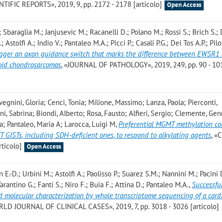
ENTIFIC REPORTS», 2019, 9, pp. 2172 - 2178 [articolo]
Open Access
; Sbaraglia M.; Janjusevic M.; Racanelli D.; Polano M.; Rossi S.; Brich S.
 Astolfi A.; Indio V.; Pantaleo M.A.; Picci P.; Casali P.G.; Dei Tos A.P.; Pilot
igger an axon guidance switch that marks the difference between EWSR1
xoid chondrosarcomas
, «JOURNAL OF PATHOLOGY», 2019, 249, pp. 90 - 10
vegnini, Gloria; Cenci, Tonia; Milione, Massimo; Lanza, Paola; Pierconti,
ni, Sabrina; Biondi, Alberto; Rosa, Fausto; Alfieri, Sergio; Clemente, Gen
a; Pantaleo, Maria A; Larocca, Luigi M
,
Preferential MGMT methylation co
 GISTs, including SDH-deficient ones, to respond to alkylating agents
, «
rticolo]
Open Access
 E.-D.; Urbini M.; Astolfi A.; Paolisso P.; Suarez S.M.; Nannini M.; Pacini 
arantino G.; Fanti S.; Niro F.; Buia F.; Attina D.; Pantaleo M.A.
,
Successfu
nd molecular characterization by whole transcriptome sequencing of a card
RLD JOURNAL OF CLINICAL CASES», 2019, 7, pp. 3018 - 3026 [articolo]