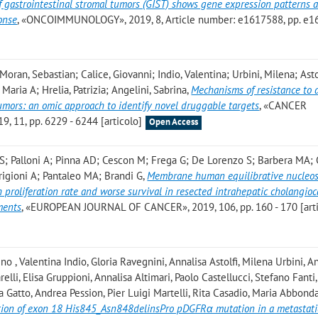
 gastrointestinal stromal tumors (GIST) shows gene expression patterns a
onse
, «ONCOIMMUNOLOGY», 2019, 8, Article number: e1617588, pp. e1
Moran, Sebastian; Calice, Giovanni; Indio, Valentina; Urbini, Milena; Astol
 Maria A; Hrelia, Patrizia; Angelini, Sabrina
,
Mechanisms of resistance to 
tumors: an omic approach to identify novel druggable targets
, «CANCER
1, pp. 6229 - 6244 [articolo]
Open Access
ti S; Palloni A; Pinna AD; Cescon M; Frega G; De Lorenzo S; Barbera MA;
-Grigioni A; Pantaleo MA; Brandi G
,
Membrane human equilibrative nucleo
h proliferation rate and worse survival in resected intrahepatic cholangio
ments
, «EUROPEAN JOURNAL OF CANCER», 2019, 106, pp. 160 - 170 [arti
o , Valentina Indio, Gloria Ravegnini, Annalisa Astolfi, Milena Urbini, 
elli, Elisa Gruppioni, Annalisa Altimari, Paolo Castellucci, Stefano Fanti,
ia Gatto, Andrea Pession, Pier Luigi Martelli, Rita Casadio, Maria Abbond
tion of exon 18 His845_Asn848delinsPro pDGFRα mutation in a metastati