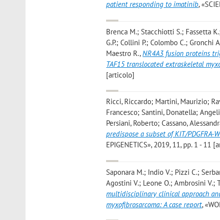
patient responding to imatinib
, «SCI
Brenca M.; Stacchiotti S.; Fassetta K.
G.P.; Collini P.; Colombo C.; Gronchi A.;
Maestro R.
,
NR4A3 fusion proteins tr
TAF15 translocated extraskeletal my
[articolo]
Ricci, Riccardo; Martini, Maurizio; Ra
Francesco; Santini, Donatella; Angeli
Persiani, Roberto; Cassano, Alessandr
predispose a subset of KIT/PDGFRA-WT
EPIGENETICS», 2019, 11, pp. 1 - 11 [a
Saponara M.; Indio V.; Pizzi C.; Serban
Agostini V.; Leone O.; Ambrosini V.; T
multidisciplinary clinical approach a
myxofibrosarcoma: A case report
, «WO