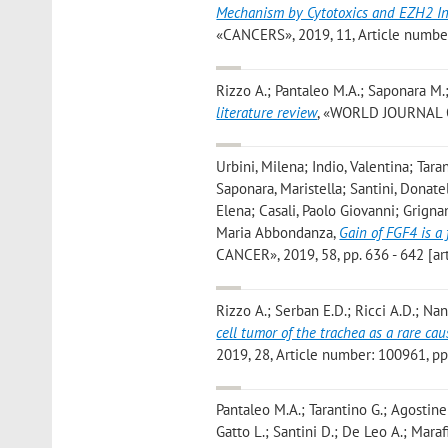
Mechanism by Cytotoxics and EZH2 Inh
«CANCERS», 2019, 11, Article number: 
Rizzo A.; Pantaleo M.A.; Saponara M.
literature review
, «WORLD JOURNAL OF
Urbini, Milena; Indio, Valentina; Tara
Saponara, Maristella; Santini, Donate
Elena; Casali, Paolo Giovanni; Grignan
Maria Abbondanza
,
Gain of FGF4 is 
CANCER», 2019, 58, pp. 636 - 642 [ar
Rizzo A.; Serban E.D.; Ricci A.D.; Nan
cell tumor of the trachea as a rare c
2019, 28, Article number: 100961, pp. 
Pantaleo M.A.; Tarantino G.; Agostinel
Gatto L.; Santini D.; De Leo A.; Marafi