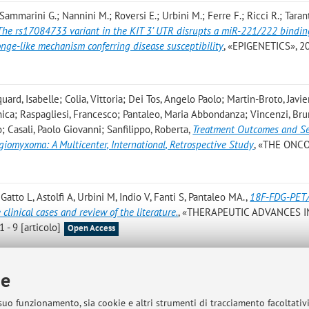
ammarini G.; Nannini M.; Roversi E.; Urbini M.; Ferre F.; Ricci R.; Taran
The rs17084733 variant in the KIT 3’ UTR disrupts a miR-221/222 binding
onge-like mechanism conferring disease susceptibility
, «EPIGENETICS», 20
ard, Isabelle; Colia, Vittoria; Dei Tos, Angelo Paolo; Martin-Broto, Javie
nica; Raspagliesi, Francesco; Pantaleo, Maria Abbondanza; Vincenzi, Bru
; Casali, Paolo Giovanni; Sanfilippo, Roberta
,
Treatment Outcomes and Se
iomyxoma: A Multicenter, International, Retrospective Study
, «THE ONC
atto L, Astolfi A, Urbini M, Indio V, Fanti S, Pantaleo MA.
,
18F-FDG-PET
 clinical cases and review of the literature.
, «THERAPEUTIC ADVANCES I
- 9 [articolo]
Open Access
Santini, Donatella; De Leo, Antonio; Dei Tos, Angelo Paolo; Zamagni, Cla
ie
gro, Concetta; Bertaccini, Paola; Zompatori, Maurizio; De Iaco, Pierandre
ria Abbondanza
,
A Single-Centre Experience on the Management of Adeno
 suo funzionamento, sia cookie e altri strumenti di tracciamento facoltativ