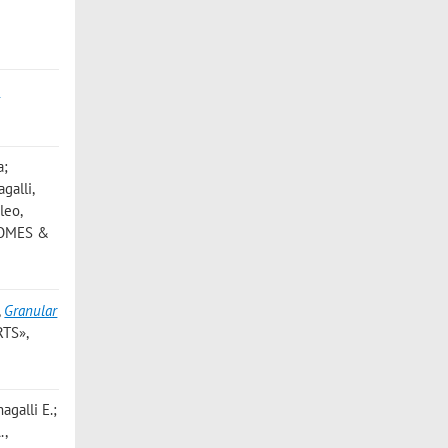
,
A
a;
galli,
leo,
SOMES &
,
Granular
TS»,
agalli E.;
.
,