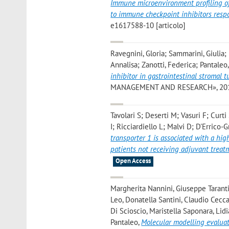
Immune microenvironment profiling of
to immune checkpoint inhibitors resp
e1617588-10 [articolo]
Ravegnini, Gloria; Sammarini, Giulia; 
Annalisa; Zanotti, Federica; Pantaleo,
inhibitor in gastrointestinal stromal 
MANAGEMENT AND RESEARCH», 2019, 1
Tavolari S; Deserti M; Vasuri F; Cur
I; Ricciardiello L; Malvi D; D'Errico
transporter 1 is associated with a hig
patients not receiving adjuvant treat
Open Access
Margherita Nannini, Giuseppe Tarantin
Leo, Donatella Santini, Claudio Ceccar
Di Scioscio, Maristella Saponara, Lid
Pantaleo
,
Molecular modelling evalua