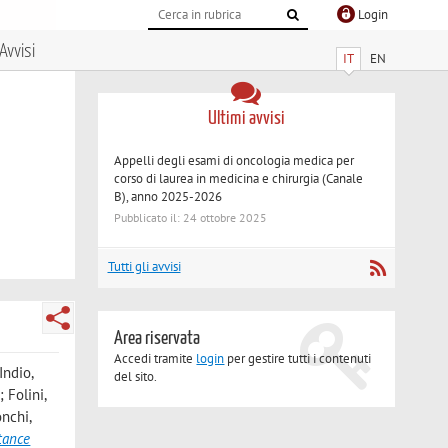
Login
Avvisi
IT
EN
Ultimi avvisi
Appelli degli esami di oncologia medica per
corso di laurea in medicina e chirurgia (Canale
B), anno 2025-2026
Pubblicato il: 24 ottobre 2025
Tutti gli avvisi
Area riservata
Accedi tramite
login
per gestire tutti i contenuti
Indio,
del sito.
 Folini,
onchi,
tance