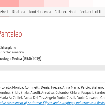
azioni
Didattica
Temi di ricerca
Collaborazioni
Contenuti utili
Pantaleo
Chirurgiche
/A Oncologia medica
Oncologia Medica (DI 68/2015)
Tortoreto, Monica; Cominetti, Denis; Frezza, Anna Maria; Percio, Stefano; 
entina; Brich, Silvia; Astolfi, Annalisa; Colombo, Chiara; Pasquali, Sandro;
aria A; Collini, Paola; Dei Tos, Angelo Paolo; Casali, Paolo Giovanni; Gr
tive Assessment of Antitumor Effects and Autophagy Induction as a Resis