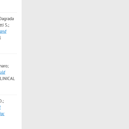
; Dagrada
ti S.;
 and
1
naro;
uld
CLINICAL
D.;
l
iac