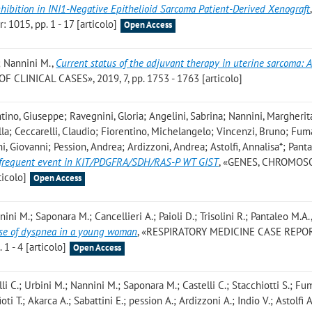
ibition in INI1-Negative Epithelioid Sarcoma Patient-Derived Xenograft
1015, pp. 1 - 17 [articolo]
Open Access
; Nannini M.
,
Current status of the adjuvant therapy in uterine sarcoma: 
 CLINICAL CASES», 2019, 7, pp. 1753 - 1763 [articolo]
ntino, Giuseppe; Ravegnini, Gloria; Angelini, Sabrina; Nannini, Margherit
lla; Ceccarelli, Claudio; Fiorentino, Michelangelo; Vincenzi, Bruno; Fuma
i, Giovanni; Pession, Andrea; Ardizzoni, Andrea; Astolfi, Annalisa*; Panta
a frequent event in KIT/PDGFRA/SDH/RAS-P WT GIST
, «GENES, CHROMO
ticolo]
Open Access
nini M.; Saponara M.; Cancellieri A.; Paioli D.; Trisolini R.; Pantaleo M.A.
ause of dyspnea in a young woman
, «RESPIRATORY MEDICINE CASE REPOR
1 - 4 [articolo]
Open Access
li C.; Urbini M.; Nannini M.; Saponara M.; Castelli C.; Stacchiotti S.; Fum
oti T.; Akarca A.; Sabattini E.; pession A.; Ardizzoni A.; Indio V.; Astolfi A