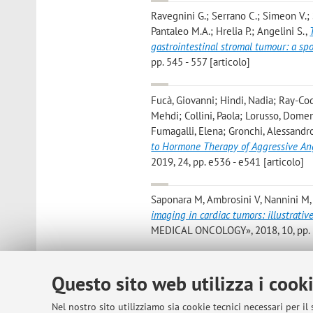
Ravegnini G.; Serrano C.; Simeon V.; S
Pantaleo M.A.; Hrelia P.; Angelini S.
,
gastrointestinal stromal tumour: a sp
pp. 545 - 557 [articolo]
Fucà, Giovanni; Hindi, Nadia; Ray-Coqu
Mehdi; Collini, Paola; Lorusso, Dome
Fumagalli, Elena; Gronchi, Alessandro
to Hormone Therapy of Aggressive Ang
2019, 24, pp. e536 - e541 [articolo]
Saponara M, Ambrosini V, Nannini M, G
imaging in cardiac tumors: illustrative
MEDICAL ONCOLOGY», 2018, 10, pp. 1 
Nannini, Margherita*; Dondi, Giulia; 
Questo sito web utilizza i cook
Saponara, Maristella; Gatto, Lidia; Ni
Perrone, Anna Myriam; Pantaleo, Ma
Nel nostro sito utilizziamo sia cookie tecnici necessari per il