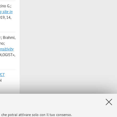
tino G.;
 site in
19, 14,
r; Brahmi,
no;
nsitivity
OLOGIST»,
/CT
N
udio;
a;
sarcoma:
i che potrai attivare solo con il tuo consenso.