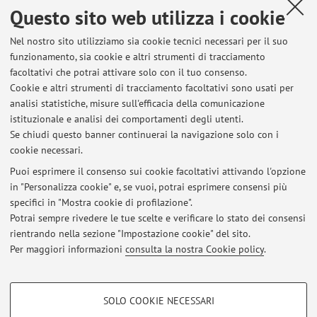
Educational action in the rehabilitation of severe acquired
Questo sito web utilizza i cookie
brain injuries: the role of self-awareness
Authors Daniela
Nel nostro sito utilizziamo sia cookie tecnici necessari per il suo
Silvestro,
Maria Mazzetti,
Chiara Melia, Maria Teresa Stagno,
funzionamento, sia cookie e altri strumenti di tracciamento
Giovanni Augusto Carlesimo, Umberto Bivona, Rita
facoltativi che potrai attivare solo con il tuo consenso.
FormisanoKeywords: neuro-rehabilitation, educational
Cookie e altri strumenti di tracciamento facoltativi sono usati per
action, Acquired Brain Injury, self-awareness
analisi statistiche, misure sull'efficacia della comunicazione
istituzionale e analisi dei comportamenti degli utenti.
Se chiudi questo banner continuerai la navigazione solo con i
cookie necessari.
Puoi esprimere il consenso sui cookie facoltativi attivando l'opzione
in "Personalizza cookie" e, se vuoi, potrai esprimere consensi più
Ultimi avvisi
specifici in "Mostra cookie di profilazione".
Potrai sempre rivedere le tue scelte e verificare lo stato dei consensi
Al momento non sono presenti avvisi.
rientrando nella sezione "Impostazione cookie" del sito.
Per maggiori informazioni
consulta la nostra Cookie policy
.
COOKIE DI PROFILAZIONE - FACOLTATIVI
SOLO COOKIE NECESSARI
Si tratta di cookie utilizzati per analizzare le caratteristiche della navigazione
Area riservata