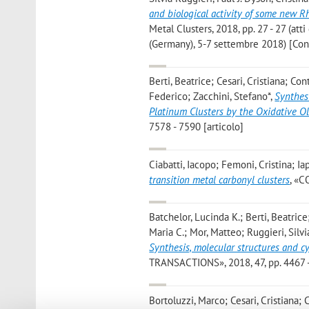
and biological activity of some new R
Metal Clusters, 2018, pp. 27 - 27 (at
(Germany), 5-7 settembre 2018) [Cont
Berti, Beatrice; Cesari, Cristiana; Co
Federico; Zacchini, Stefano*
,
Synthes
Platinum Clusters by the Oxidative O
7578 - 7590 [articolo]
Ciabatti, Iacopo; Femoni, Cristina; Ia
transition metal carbonyl clusters
, «C
Batchelor, Lucinda K.; Berti, Beatrice;
Maria C.; Mor, Matteo; Ruggieri, Silvi
Synthesis, molecular structures and c
TRANSACTIONS», 2018, 47, pp. 4467 -
Bortoluzzi, Marco; Cesari, Cristiana;