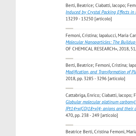
Berti, Beatrice; Ciabatti, Iacopo; Fem
Induced by Crystal Packing Effects i
13239 - 13250 [articolo]
Femoni, Cristina; Iapalucci, Maria Car
Molecular Nanoparticles: The Buildup
OF CHEMICAL RESEARCH», 2018, 51, p
Berti, Beatrice; Femoni, Cristina; Iap
Modification, and Transformation of P
2018, pp. 3285 - 3296 [articolo]
Cattabriga, Enrico; Ciabatti, Iacopo;
Globular molecular platinum carbonyl 
[Pt14+x(CO)18+x]4- anions and their 
470, pp. 238 - 249 [articolo]
Beatrice Berti, Cristina Femoni, Mari