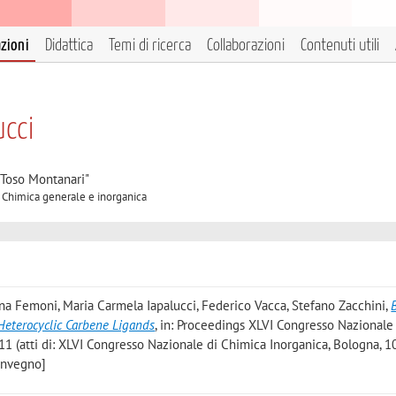
azioni
Didattica
Temi di ricerca
Collaborazioni
Contenuti utili
ucci
"Toso Montanari"
A Chimica generale e inorganica
stina Femoni, Maria Carmela Iapalucci, Federico Vacca, Stefano Zacchini
,
Heterocyclic Carbene Ligands
, in: Proceedings XLVI Congresso Nazionale
11 (atti di: XLVI Congresso Nazionale di Chimica Inorganica, Bologna, 1
convegno]