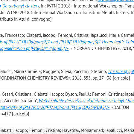
h-Ge carbonyl clusters
, in: IWTMC 2018 - International Workshop on Trans
ti di: IWTMC 2018. International Workshop on Transition Metal Clusters, 
ributo in Atti di convegno]
nte, Francesco; Ciabatti, Iacopo; Femoni, Cristina; Iapalucci, Maria Carme
is of [Pt12(CO)20(dppm)2]2-and [Pt18(CO)30(dppm)3]2-Heteroleptic Chin
ligomerization of [Pt6(CO)12(dppm)]2-
, «INORGANIC CHEMISTRY», 2018, 5
palucci, Maria Carmela; Ruggieri, Silvia; Zacchini, Stefano
,
The role of go
OORDINATION CHEMISTRY REVIEWS», 2018, 355, pp. 27 - 38 [articolo]
 Cesari, Cristiana; Ciabatti, Iacopo; Dyson, Paul J.; Femoni, Cristina; Iapal
a; Zacchini, Stefano*
,
Water soluble derivatives of platinum carbonyl Chini
ytotoxicity of [Pt12(CO)20(PTA)4]2-and [Pt15(CO)25(PTA)5]2-
, «DALTON
 4477 [articolo]
 Ciabatti, Iacopo; Femoni, Cristina; Hayatifar, Mohammad; Iapalucci, Mari