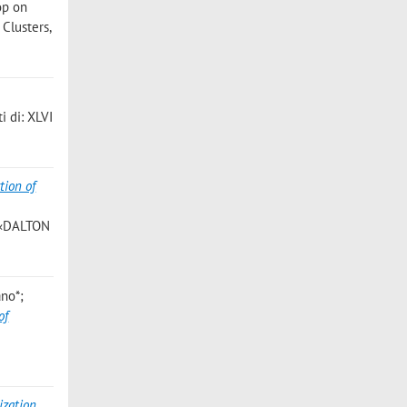
op on
 Clusters,
i di: XLVI
tion of
 «DALTON
ano*;
of
ization