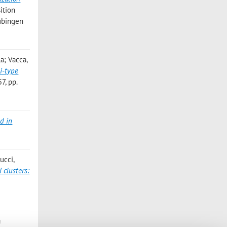
ition
Tubingen
la; Vacca,
i-type
7, pp.
ld in
ucci,
 clusters:
a