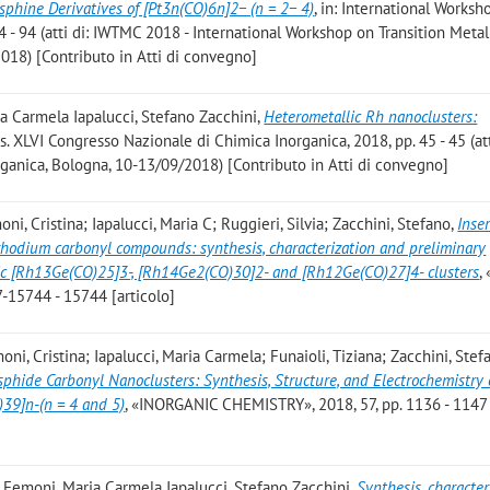
sphine Derivatives of [Pt3n(CO)6n]2− (n = 2− 4)
, in: International Worksh
94 - 94 (atti di: IWTMC 2018 - International Workshop on Transition Metal
018) [Contributo in Atti di convegno]
ia Carmela Iapalucci, Stefano Zacchini
,
Heterometallic Rh nanoclusters:
gs. XLVI Congresso Nazionale di Chimica Inorganica, 2018, pp. 45 - 45 (att
ganica, Bologna, 10-13/09/2018) [Contributo in Atti di convegno]
oni, Cristina; Iapalucci, Maria C; Ruggieri, Silvia; Zacchini, Stefano
,
Inser
hodium carbonyl compounds: synthesis, characterization and preliminary
allic [Rh13Ge(CO)25]3-, [Rh14Ge2(CO)30]2- and [Rh12Ge(CO)27]4- clusters
,
-15744 - 15744 [articolo]
oni, Cristina; Iapalucci, Maria Carmela; Funaioli, Tiziana; Zacchini, Stef
phide Carbonyl Nanoclusters: Synthesis, Structure, and Electrochemistry 
39]n-(n = 4 and 5)
, «INORGANIC CHEMISTRY», 2018, 57, pp. 1136 - 1147
ina Femoni, Maria Carmela Iapalucci, Stefano Zacchini
,
Synthesis, character