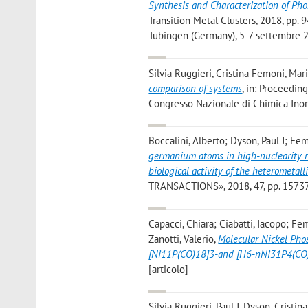
Synthesis and Characterization of Pho
Transition Metal Clusters, 2018, pp. 
Tubingen (Germany), 5-7 settembre 2
Silvia Ruggieri, Cristina Femoni, Mar
comparison of systems
, in: Proceedin
Congresso Nazionale di Chimica Inor
Boccalini, Alberto; Dyson, Paul J; Fem
germanium atoms in high-nuclearity r
biological activity of the heteromet
TRANSACTIONS», 2018, 47, pp. 15737
Capacci, Chiara; Ciabatti, Iacopo; Fem
Zanotti, Valerio
,
Molecular Nickel Phos
[Ni11P(CO)18]3-and [H6-nNi31P4(CO)
[articolo]
Silvia Ruggieri, Paul J. Dyson, Crist