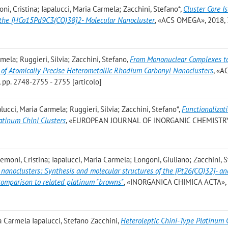
oni, Cristina; Iapalucci, Maria Carmela; Zacchini, Stefano*
,
Cluster Core 
n the [HCo15Pd9C3(CO)38]2- Molecular Nanocluster
, «ACS OMEGA», 2018, 3
mela; Ruggieri, Silvia; Zacchini, Stefano
,
From Mononuclear Complexes t
 of Atomically Precise Heterometallic Rhodium Carbonyl Nanoclusters
, «
p. 2748-2755 - 2755 [articolo]
alucci, Maria Carmela; Ruggieri, Silvia; Zacchini, Stefano*
,
Functionalizati
latinum Chini Clusters
, «EUROPEAN JOURNAL OF INORGANIC CHEMISTRY
 Femoni, Cristina; Iapalucci, Maria Carmela; Longoni, Giuliano; Zacchini, 
nanoclusters: Synthesis and molecular structures of the [Pt26(CO)32]- a
comparison to related platinum "browns"
, «INORGANICA CHIMICA ACTA»,
a Carmela Iapalucci, Stefano Zacchini
,
Heteroleptic Chini-Type Platinum C