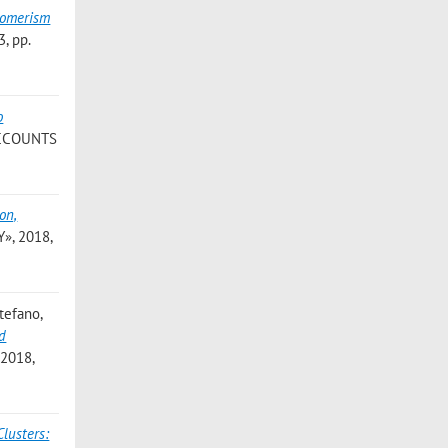
Isomerism
, pp.
o
ACCOUNTS
on,
», 2018,
Stefano
,
nd
 2018,
lusters: