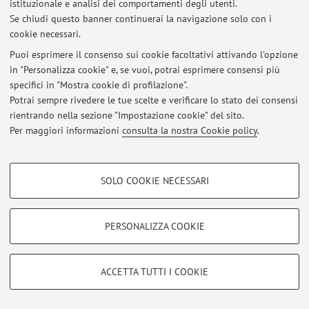
istituzionale e analisi dei comportamenti degli utenti.
Se chiudi questo banner continuerai la navigazione solo con i
cookie necessari.
© 2026 - ALMA MATER STUDIORUM - Università di Bologna - Via
Puoi esprimere il consenso sui cookie facoltativi attivando l'opzione
Zamboni, 33 - 40126 Bologna - Partita IVA: 01131710376
in "Personalizza cookie" e, se vuoi, potrai esprimere consensi più
Privacy
|
Note legali
|
Impostazioni Cookie
specifici in "Mostra cookie di profilazione".
Potrai sempre rivedere le tue scelte e verificare lo stato dei consensi
rientrando nella sezione "Impostazione cookie" del sito.
Per maggiori informazioni
consulta la nostra Cookie policy
.
COOKIE DI PROFILAZIONE - FACOLTATIVI
SOLO COOKIE NECESSARI
Si tratta di cookie utilizzati per analizzare le caratteristiche della navigazione
degli utenti, creare profili in base al loro comportamento sul sito, per analisi
di marketing.
PERSONALIZZA COOKIE
Mostra cookie di profilazione
Google/Youtube Video
COOKIE TECNICI - NECESSARI
ACCETTA TUTTI I COOKIE
Facebook
Si tratta di cookie tecnici utilizzati, a titolo esemplificativo, per il corretto
Vimeo
funzionamento del sito, salvare le preferenze di navigazione, per il