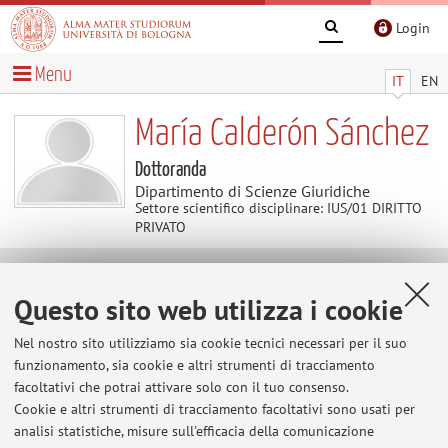
Login
Menu
IT
EN
María Calderón Sánchez
Dottoranda
Dipartimento di Scienze Giuridiche
Settore scientifico disciplinare: IUS/01 DIRITTO
PRIVATO
Avvisi
Questo sito web utilizza i cookie
Al momento non sono presenti avvisi.
Nel nostro sito utilizziamo sia cookie tecnici necessari per il suo
funzionamento, sia cookie e altri strumenti di tracciamento
facoltativi che potrai attivare solo con il tuo consenso.
Cookie e altri strumenti di tracciamento facoltativi sono usati per
Area riservata
analisi statistiche, misure sull'efficacia della comunicazione
Accedi tramite
login
per gestire tutti i contenuti del sito.