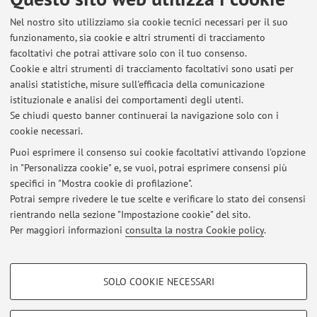
Tesi assegnate
Nel nostro sito utilizziamo sia cookie tecnici necessari per il suo
funzionamento, sia cookie e altri strumenti di tracciamento
Ultime tesi seguite dal docente
facoltativi che potrai attivare solo con il tuo consenso.
Cookie e altri strumenti di tracciamento facoltativi sono usati per
Tesi di Laurea Magistrale
analisi statistiche, misure sull'efficacia della comunicazione
Studio della correlazione tra EW([OII]) e attenuazione
istituzionale e analisi dei comportamenti degli utenti.
nelle galassie tramite l'analisi del campione zCOSMOS
Se chiudi questo banner continuerai la navigazione solo con i
cookie necessari.
Puoi esprimere il consenso sui cookie facoltativi attivando l'opzione
in "Personalizza cookie" e, se vuoi, potrai esprimere consensi più
Ultimi avvisi
specifici in "Mostra cookie di profilazione".
Potrai sempre rivedere le tue scelte e verificare lo stato dei consensi
Al momento non sono presenti avvisi.
rientrando nella sezione "Impostazione cookie" del sito.
Per maggiori informazioni
consulta la nostra Cookie policy
.
COOKIE DI PROFILAZIONE - FACOLTATIVI
SOLO COOKIE NECESSARI
Si tratta di cookie utilizzati per analizzare le caratteristiche della navigazione
Area riservata
degli utenti, creare profili in base al loro comportamento sul sito, per analisi
Accedi tramite
login
per gestire tutti i contenuti del sito.