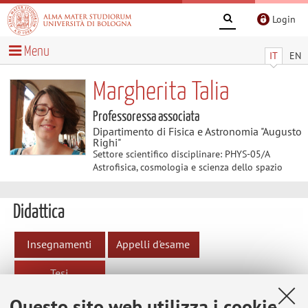
Login
Menu
IT
EN
Margherita Talia
Professoressa associata
Dipartimento di Fisica e Astronomia "Augusto
Righi"
Settore scientifico disciplinare: PHYS-05/A
Astrofisica, cosmologia e scienza dello spazio
Didattica
Insegnamenti
Appelli d'esame
Tesi
Questo sito web utilizza i cookie