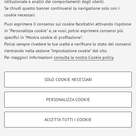
Ultimi avvisi
istituzionale e analisi dei comportamenti degli utenti.
Se chiudi questo banner continuerai la navigazione solo con i
Al momento non sono presenti avvisi.
cookie necessari.
Puoi esprimere il consenso sui cookie facoltativi attivando l'opzione
in "Personalizza cookie" e, se vuoi, potrai esprimere consensi più
specifici in "Mostra cookie di profilazione".
Potrai sempre rivedere le tue scelte e verificare lo stato dei consensi
Area riservata
rientrando nella sezione "Impostazione cookie" del sito.
Per maggiori informazioni
consulta la nostra Cookie policy
.
Accedi tramite
login
per gestire tutti i contenuti del sito.
COOKIE DI PROFILAZIONE - FACOLTATIVI
SOLO COOKIE NECESSARI
© 2026 - ALMA MATER STUDIORUM - Università di Bologna - Via
Si tratta di cookie utilizzati per analizzare le caratteristiche della navigazione
Zamboni, 33 - 40126 Bologna - Partita IVA: 01131710376
degli utenti, creare profili in base al loro comportamento sul sito, per analisi
Privacy
|
Note legali
|
Impostazioni Cookie
di marketing.
PERSONALIZZA COOKIE
Mostra cookie di profilazione
Google/Youtube Video
COOKIE TECNICI - NECESSARI
ACCETTA TUTTI I COOKIE
Facebook
Si tratta di cookie tecnici utilizzati, a titolo esemplificativo, per il corretto
Vimeo
funzionamento del sito, salvare le preferenze di navigazione, per il