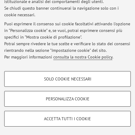
Al momento non sono presenti avvisi.
istituzionale e analisi dei comportamenti degli utenti.
Se chiudi questo banner continuerai la navigazione solo con i
cookie necessari.
Puoi esprimere il consenso sui cookie facoltativi attivando l'opzione
in "Personalizza cookie" e, se vuoi, potrai esprimere consensi più
Area riservata
specifici in "Mostra cookie di profilazione".
Accedi tramite
login
per gestire tutti i contenuti del sito.
Potrai sempre rivedere le tue scelte e verificare lo stato dei consensi
rientrando nella sezione "Impostazione cookie" del sito.
Per maggiori informazioni
consulta la nostra Cookie policy
.
© 2026 - ALMA MATER STUDIORUM - Università di Bologna - Via
Zamboni, 33 - 40126 Bologna - Partita IVA: 01131710376
COOKIE DI PROFILAZIONE - FACOLTATIVI
Privacy
|
Note legali
|
Impostazioni Cookie
SOLO COOKIE NECESSARI
Si tratta di cookie utilizzati per analizzare le caratteristiche della navigazione
degli utenti, creare profili in base al loro comportamento sul sito, per analisi
di marketing.
PERSONALIZZA COOKIE
Mostra cookie di profilazione
Google/Youtube Video
COOKIE TECNICI - NECESSARI
ACCETTA TUTTI I COOKIE
Facebook
Si tratta di cookie tecnici utilizzati, a titolo esemplificativo, per il corretto
Vimeo
funzionamento del sito, salvare le preferenze di navigazione, per il