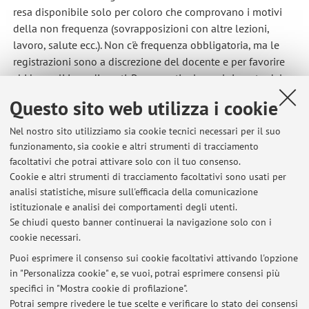
resa disponibile solo per coloro che comprovano i motivi
della non frequenza (sovrapposizioni con altre lezioni,
lavoro, salute ecc.). Non c'è frequenza obbligatoria, ma le
registrazioni sono a discrezione del docente e per favorire
chi ha reali impedimenti. Per garantire lo svolgimento del
programma è necessaria la presentza di almeno uno
Questo sito web utilizza i cookie
studente per ogni lezione.
Nel nostro sito utilizziamo sia cookie tecnici necessari per il suo
funzionamento, sia cookie e altri strumenti di tracciamento
ENG. Lesson recordings will be soon provided only to those
facoltativi che potrai attivare solo con il tuo consenso.
students who prove their impossibility to attend lessons in
Cookie e altri strumenti di tracciamento facoltativi sono usati per
person.
analisi statistiche, misure sull'efficacia della comunicazione
Pubblicato il: 21 ottobre 2022
istituzionale e analisi dei comportamenti degli utenti.
Se chiudi questo banner continuerai la navigazione solo con i
cookie necessari.
Puoi esprimere il consenso sui cookie facoltativi attivando l'opzione
in "Personalizza cookie" e, se vuoi, potrai esprimere consensi più
Ultimi avvisi
specifici in "Mostra cookie di profilazione".
Disponibilità lezioni registrate
Potrai sempre rivedere le tue scelte e verificare lo stato dei consensi