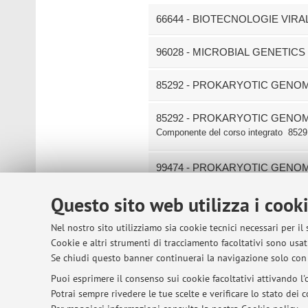
66644 - BIOTECNOLOGIE VIRA
96028 - MICROBIAL GENETI
85292 - PROKARYOTIC GENO
85292 - PROKARYOTIC GENO
Componente del corso integrato
8529
99474 - PROKARYOTIC GENO
Componente del corso integrato
9947
Questo sito web utilizza i cook
99474 - PROKARYOTIC GENO
Nel nostro sito utilizziamo sia cookie tecnici necessari per il
Cookie e altri strumenti di tracciamento facoltativi sono usati
Se chiudi questo banner continuerai la navigazione solo con 
© 2026 - ALMA MATER STUDIORUM - Univer
Puoi esprimere il consenso sui cookie facoltativi attivando l'o
Potrai sempre rivedere le tue scelte e verificare lo stato dei