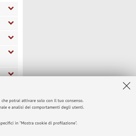
i che potrai attivare solo con il tuo consenso.
onale e analisi dei comportamenti degli utenti.
Privacy
|
Note legali
|
Impostazioni Cookie
ecifici in "Mostra cookie di profilazione".