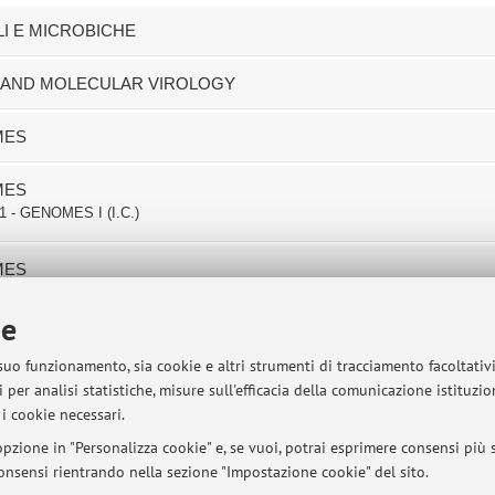
LI E MICROBICHE
CS AND MOLECULAR VIROLOGY
MES
MES
1 - GENOMES I (I.C.)
MES
3 - GENOMES I (I.C.)
ie
MES
 suo funzionamento, sia cookie e altri strumenti di tracciamento facoltativ
 per analisi statistiche, misure sull'efficacia della comunicazione istituzi
i cookie necessari.
sità di Bologna - Via Zamboni, 33 - 40126 Bologna - Partita IVA: 01131710376
pzione in "Personalizza cookie" e, se vuoi, potrai esprimere consensi più sp
 consensi rientrando nella sezione "Impostazione cookie" del sito.