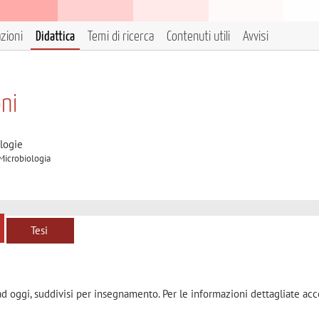
azioni
Didattica
Temi di ricerca
Contenuti utili
Avvisi
ni
logie
 Microbiologia
Tesi
ad oggi, suddivisi per insegnamento. Per le informazioni dettagliate acc