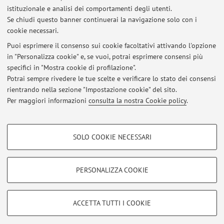
istituzionale e analisi dei comportamenti degli utenti.
The information is not available in English. Please go to the
Se chiudi questo banner continuerai la navigazione solo con i
Italian version
.
cookie necessari.
Puoi esprimere il consenso sui cookie facoltativi attivando l'opzione
in "Personalizza cookie" e, se vuoi, potrai esprimere consensi più
Ultimi avvisi
specifici in "Mostra cookie di profilazione".
Potrai sempre rivedere le tue scelte e verificare lo stato dei consensi
Al momento non sono presenti avvisi.
rientrando nella sezione "Impostazione cookie" del sito.
Per maggiori informazioni
consulta la nostra Cookie policy
.
COOKIE DI PROFILAZIONE - FACOLTATIVI
SOLO COOKIE NECESSARI
Si tratta di cookie utilizzati per analizzare le caratteristiche della navigazione
Area riservata
degli utenti, creare profili in base al loro comportamento sul sito, per analisi
Accedi tramite
login
per gestire tutti i contenuti del sito.
di marketing.
PERSONALIZZA COOKIE
Mostra cookie di profilazione
© 2026 - ALMA MATER STUDIORUM - Università di Bologna - Via
Google/Youtube Video
COOKIE TECNICI - NECESSARI
ACCETTA TUTTI I COOKIE
Zamboni, 33 - 40126 Bologna - Partita IVA: 01131710376
Facebook
Privacy
|
Note legali
|
Impostazioni Cookie
Si tratta di cookie tecnici utilizzati, a titolo esemplificativo, per il corretto