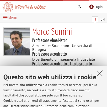
Login
Menu
IT
EN
Marco Sumini
Professore Alma Mater
Alma Mater Studiorum - Università di
Bologna
Professore a contratto
Dipartimento di Ingegneria Industriale
Professore a contratto a titolo gratuito
Dipartimento di Ingegneria Industriale
Questo sito web utilizza i cookie
Temi di ricerca
Nel nostro sito utilizziamo sia cookie tecnici necessari per il suo
funzionamento, sia cookie e altri strumenti di tracciamento
Parole chiave:
FISICA DEI PLASMI
FISICA DEI
facoltativi che potrai attivare solo con il tuo consenso.
REATTORI NUCLEARI
TEORIA DEL TRASPORTO
Cookie e altri strumenti di tracciamento facoltativi sono usati per
analisi statistiche, misure sull'efficacia della comunicazione