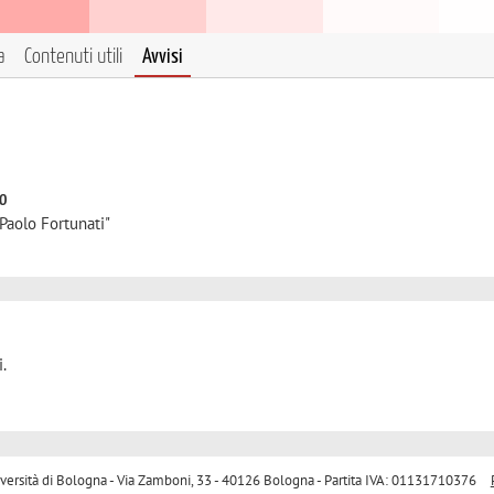
a
Contenuti utili
Avvisi
to
Paolo Fortunati"
.
sità di Bologna - Via Zamboni, 33 - 40126 Bologna - Partita IVA: 01131710376