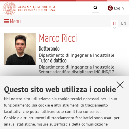
Login
Menu
IT
EN
Marco Ricci
Dottorando
Dipartimento di Ingegneria Industriale
Tutor didattico
Dipartimento di Ingegneria Industriale
Settore scientifico disciplinare: ING-IND/17
IMPIANTI INDUSTRIALI MECCANICI
Questo sito web utilizza i cookie
Contenuti utili
Nel nostro sito utilizziamo sia cookie tecnici necessari per il suo
funzionamento, sia cookie e altri strumenti di tracciamento
Al momento non sono presenti contenuti.
facoltativi che potrai attivare solo con il tuo consenso.
Cookie e altri strumenti di tracciamento facoltativi sono usati per
analisi statistiche, misure sull'efficacia della comunicazione