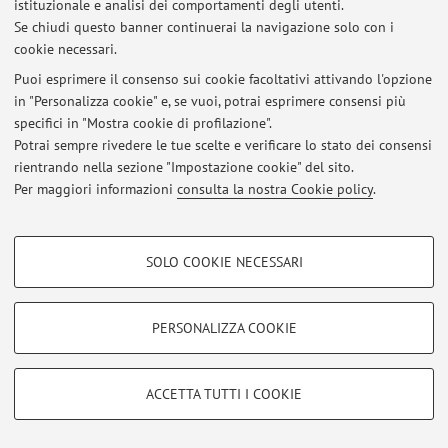
istituzionale e analisi dei comportamenti degli utenti.
Ultimi avvisi
Se chiudi questo banner continuerai la navigazione solo con i
cookie necessari.
Al momento non sono presenti avvisi.
Puoi esprimere il consenso sui cookie facoltativi attivando l'opzione
in "Personalizza cookie" e, se vuoi, potrai esprimere consensi più
specifici in "Mostra cookie di profilazione".
Potrai sempre rivedere le tue scelte e verificare lo stato dei consensi
rientrando nella sezione "Impostazione cookie" del sito.
Area riservata
Per maggiori informazioni
consulta la nostra Cookie policy
.
Accedi tramite
login
per gestire tutti i contenuti del sito.
COOKIE DI PROFILAZIONE - FACOLTATIVI
SOLO COOKIE NECESSARI
© 2026 - ALMA MATER STUDIORUM - Università di Bologna - Via
Si tratta di cookie utilizzati per analizzare le caratteristiche della navigazione
Zamboni, 33 - 40126 Bologna - Partita IVA: 01131710376
degli utenti, creare profili in base al loro comportamento sul sito, per analisi
di marketing.
Privacy
|
Note legali
|
Impostazioni Cookie
PERSONALIZZA COOKIE
Mostra cookie di profilazione
Google/Youtube Video
COOKIE TECNICI - NECESSARI
ACCETTA TUTTI I COOKIE
Facebook
Si tratta di cookie tecnici utilizzati, a titolo esemplificativo, per il corretto
Vimeo
funzionamento del sito, salvare le preferenze di navigazione, per il