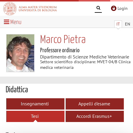
Login
Menu
IT
EN
Marco Pietra
Professore ordinario
Dipartimento di Scienze Mediche Veterinarie
Settore scientifico disciplinare: MVET-04/B Clinica
medica veterinaria
Didattica
Insegnamenti
Appelli d'esame
Tesi
Accordi Erasmus+