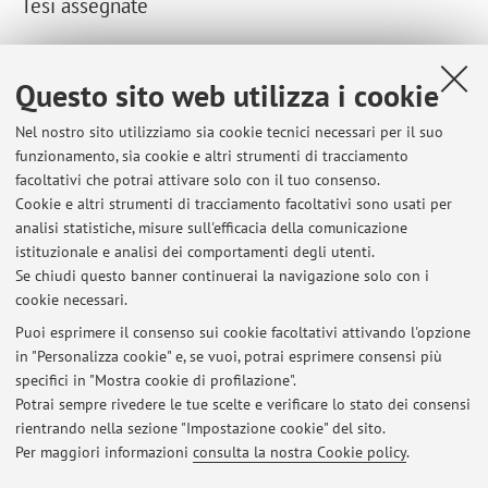
Tesi assegnate
Ultime tesi seguite dal docente
Questo sito web utilizza i cookie
Tesi di Laurea Magistrale a ciclo unico
Nel nostro sito utilizziamo sia cookie tecnici necessari per il suo
Confronto diagnostico tra lavaggio broncoalveolare e
funzionamento, sia cookie e altri strumenti di tracciamento
brushing bronchiale nei cani con tosse
facoltativi che potrai attivare solo con il tuo consenso.
poliposi gastrica nel cane: clinica, endoscopia e
Cookie e altri strumenti di tracciamento facoltativi sono usati per
polipectomia
analisi statistiche, misure sull'efficacia della comunicazione
Valutazione preliminare dell'impiego dell'Image-
istituzionale e analisi dei comportamenti degli utenti.
enhanced endoscopy nel cane
Se chiudi questo banner continuerai la navigazione solo con i
cookie necessari.
Puoi esprimere il consenso sui cookie facoltativi attivando l'opzione
in "Personalizza cookie" e, se vuoi, potrai esprimere consensi più
Ultimi avvisi
specifici in "Mostra cookie di profilazione".
Potrai sempre rivedere le tue scelte e verificare lo stato dei consensi
Al momento non sono presenti avvisi.
rientrando nella sezione "Impostazione cookie" del sito.
Per maggiori informazioni
consulta la nostra Cookie policy
.