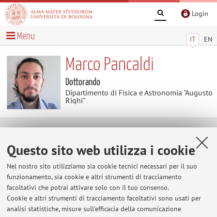
Login
Menu
IT
EN
Marco Pancaldi
Dottorando
Dipartimento di Fisica e Astronomia "Augusto
Righi"
Avvisi
Questo sito web utilizza i cookie
Al momento non sono presenti avvisi.
Nel nostro sito utilizziamo sia cookie tecnici necessari per il suo
funzionamento, sia cookie e altri strumenti di tracciamento
facoltativi che potrai attivare solo con il tuo consenso.
Cookie e altri strumenti di tracciamento facoltativi sono usati per
Area riservata
analisi statistiche, misure sull'efficacia della comunicazione
Accedi tramite
login
per gestire tutti i contenuti del sito.