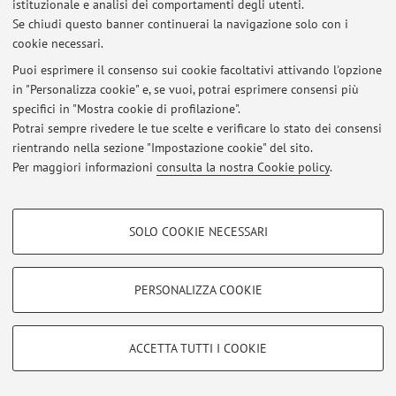
istituzionale e analisi dei comportamenti degli utenti.
Se chiudi questo banner continuerai la navigazione solo con i
cookie necessari.
© 2026 - ALMA MATER STUDIORUM - Università di Bologna - Via
Puoi esprimere il consenso sui cookie facoltativi attivando l'opzione
Zamboni, 33 - 40126 Bologna - Partita IVA: 01131710376
in "Personalizza cookie" e, se vuoi, potrai esprimere consensi più
Privacy
|
Note legali
|
Impostazioni Cookie
specifici in "Mostra cookie di profilazione".
Potrai sempre rivedere le tue scelte e verificare lo stato dei consensi
rientrando nella sezione "Impostazione cookie" del sito.
Per maggiori informazioni
consulta la nostra Cookie policy
.
COOKIE DI PROFILAZIONE - FACOLTATIVI
SOLO COOKIE NECESSARI
Si tratta di cookie utilizzati per analizzare le caratteristiche della navigazione
degli utenti, creare profili in base al loro comportamento sul sito, per analisi
di marketing.
PERSONALIZZA COOKIE
Mostra cookie di profilazione
Google/Youtube Video
COOKIE TECNICI - NECESSARI
ACCETTA TUTTI I COOKIE
Facebook
Si tratta di cookie tecnici utilizzati, a titolo esemplificativo, per il corretto
Vimeo
funzionamento del sito, salvare le preferenze di navigazione, per il