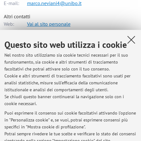
E-mail:
marco.neviani4@unibo.it
Altri contatti
Web:
Vai al sito personale
Questo sito web utilizza i cookie
Dipartimento di Chimica Industriale "Toso Montanari"
Nel nostro sito utilizziamo sia cookie tecnici necessari per il suo
Via Piero Gobetti 85, Bologna -
Vai alla mappa
funzionamento, sia cookie e altri strumenti di tracciamento
facoltativi che potrai attivare solo con il tuo consenso.
Risorse in rete
Cookie e altri strumenti di tracciamento facoltativi sono usati per
analisi statistiche, misure sull'efficacia della comunicazione
istituzionale e analisi dei comportamenti degli utenti.
ORCID
Se chiudi questo banner continuerai la navigazione solo con i
cookie necessari.
Puoi esprimere il consenso sui cookie facoltativi attivando l'opzione
in "Personalizza cookie" e, se vuoi, potrai esprimere consensi più
Ultimi avvisi
specifici in "Mostra cookie di profilazione".
Potrai sempre rivedere le tue scelte e verificare lo stato dei consensi
Al momento non sono presenti avvisi.
rientrando nella sezione "Impostazione cookie" del sito.