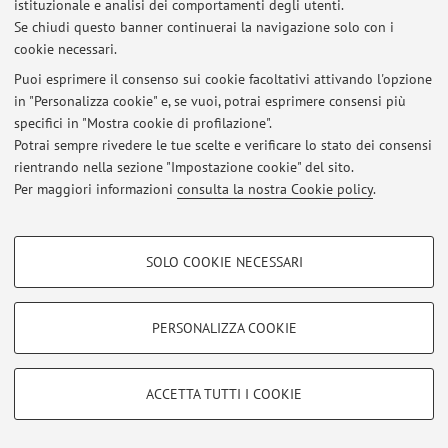
istituzionale e analisi dei comportamenti degli utenti.
Se chiudi questo banner continuerai la navigazione solo con i
Al momento non sono presenti avvisi.
cookie necessari.
Puoi esprimere il consenso sui cookie facoltativi attivando l'opzione
in "Personalizza cookie" e, se vuoi, potrai esprimere consensi più
specifici in "Mostra cookie di profilazione".
Potrai sempre rivedere le tue scelte e verificare lo stato dei consensi
Area riservata
rientrando nella sezione "Impostazione cookie" del sito.
Accedi tramite
login
per gestire tutti i contenuti del sito.
Per maggiori informazioni
consulta la nostra Cookie policy
.
COOKIE DI PROFILAZIONE - FACOLTATIVI
© 2026 - ALMA MATER STUDIORUM - Università di Bologna - Via
SOLO COOKIE NECESSARI
Zamboni, 33 - 40126 Bologna - Partita IVA: 01131710376
Si tratta di cookie utilizzati per analizzare le caratteristiche della navigazione
Privacy
|
Note legali
|
Impostazioni Cookie
degli utenti, creare profili in base al loro comportamento sul sito, per analisi
di marketing.
PERSONALIZZA COOKIE
Mostra cookie di profilazione
Google/Youtube Video
COOKIE TECNICI - NECESSARI
ACCETTA TUTTI I COOKIE
Facebook
Si tratta di cookie tecnici utilizzati, a titolo esemplificativo, per il corretto
Vimeo
funzionamento del sito, salvare le preferenze di navigazione, per il