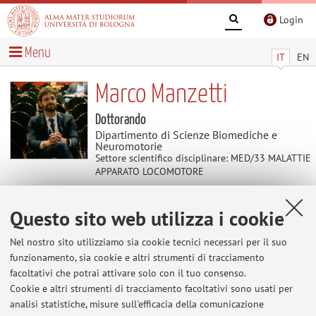
Login
Menu
IT
EN
Marco Manzetti
Dottorando
Dipartimento di Scienze Biomediche e
Neuromotorie
Settore scientifico disciplinare: MED/33 MALATTIE
APPARATO LOCOMOTORE
Questo sito web utilizza i cookie
Contenuti utili
Nel nostro sito utilizziamo sia cookie tecnici necessari per il suo
Al momento non sono presenti contenuti.
funzionamento, sia cookie e altri strumenti di tracciamento
facoltativi che potrai attivare solo con il tuo consenso.
Cookie e altri strumenti di tracciamento facoltativi sono usati per
analisi statistiche, misure sull'efficacia della comunicazione
Ultimi avvisi