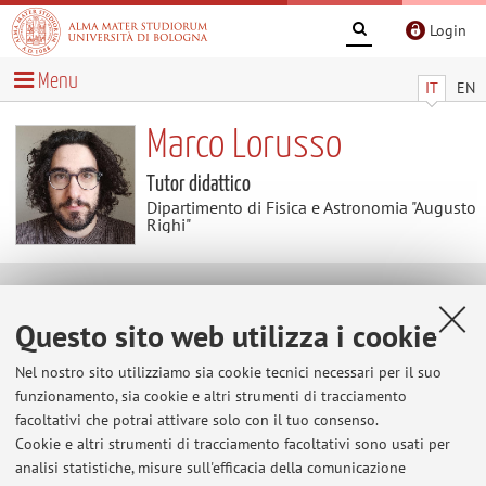
Login
Menu
IT
EN
Marco Lorusso
Tutor didattico
Dipartimento di Fisica e Astronomia "Augusto
Righi"
Didattica
Questo sito web utilizza i cookie
Attività
Nel nostro sito utilizziamo sia cookie tecnici necessari per il suo
funzionamento, sia cookie e altri strumenti di tracciamento
facoltativi che potrai attivare solo con il tuo consenso.
Anno Accademico
Cookie e altri strumenti di tracciamento facoltativi sono usati per
analisi statistiche, misure sull'efficacia della comunicazione
Non sono presenti attività didattiche per l'A.A.
2026-2027
.