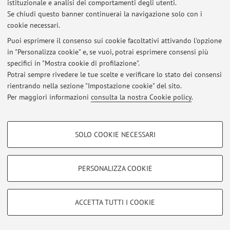
istituzionale e analisi dei comportamenti degli utenti.
Se chiudi questo banner continuerai la navigazione solo con i
cookie necessari.
Puoi esprimere il consenso sui cookie facoltativi attivando l'opzione
Ultimi avvisi
in "Personalizza cookie" e, se vuoi, potrai esprimere consensi più
specifici in "Mostra cookie di profilazione".
Al momento non sono presenti avvisi.
Potrai sempre rivedere le tue scelte e verificare lo stato dei consensi
rientrando nella sezione "Impostazione cookie" del sito.
Per maggiori informazioni
consulta la nostra Cookie policy
.
COOKIE DI PROFILAZIONE - FACOLTATIVI
Area riservata
SOLO COOKIE NECESSARI
Accedi tramite
login
per gestire tutti i contenuti del sito.
Si tratta di cookie utilizzati per analizzare le caratteristiche della navigazione
degli utenti, creare profili in base al loro comportamento sul sito, per analisi
di marketing.
PERSONALIZZA COOKIE
Mostra cookie di profilazione
© 2026 - ALMA MATER STUDIORUM - Università di Bologna - Via
Zamboni, 33 - 40126 Bologna - Partita IVA: 01131710376
Google/Youtube Video
Privacy
|
Note legali
|
Impostazioni Cookie
COOKIE TECNICI - NECESSARI
ACCETTA TUTTI I COOKIE
Facebook
Si tratta di cookie tecnici utilizzati, a titolo esemplificativo, per il corretto
Vimeo
funzionamento del sito, salvare le preferenze di navigazione, per il