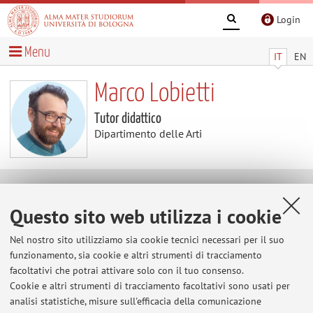
Login
Menu
IT
EN
Marco Lobietti
Tutor didattico
Dipartimento delle Arti
Didattica
Questo sito web utilizza i cookie
Attività
Nel nostro sito utilizziamo sia cookie tecnici necessari per il suo
funzionamento, sia cookie e altri strumenti di tracciamento
facoltativi che potrai attivare solo con il tuo consenso.
Anno Accademico
Cookie e altri strumenti di tracciamento facoltativi sono usati per
analisi statistiche, misure sull'efficacia della comunicazione
Non sono presenti attività didattiche per l'A.A.
2026-2027
.