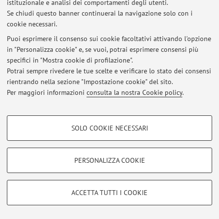
istituzionale e analisi dei comportamenti degli utenti.
Se chiudi questo banner continuerai la navigazione solo con i
cookie necessari.
Puoi esprimere il consenso sui cookie facoltativi attivando l'opzione
Ultimi avvisi
in "Personalizza cookie" e, se vuoi, potrai esprimere consensi più
specifici in "Mostra cookie di profilazione".
Al momento non sono presenti avvisi.
Potrai sempre rivedere le tue scelte e verificare lo stato dei consensi
rientrando nella sezione "Impostazione cookie" del sito.
Per maggiori informazioni
consulta la nostra Cookie policy
.
COOKIE DI PROFILAZIONE - FACOLTATIVI
Area riservata
SOLO COOKIE NECESSARI
Accedi tramite
login
per gestire tutti i contenuti del sito.
Si tratta di cookie utilizzati per analizzare le caratteristiche della navigazione
degli utenti, creare profili in base al loro comportamento sul sito, per analisi
di marketing.
PERSONALIZZA COOKIE
Mostra cookie di profilazione
© 2026 - ALMA MATER STUDIORUM - Università di Bologna - Via
Zamboni, 33 - 40126 Bologna - Partita IVA: 01131710376
Google/Youtube Video
Privacy
|
Note legali
|
Impostazioni Cookie
COOKIE TECNICI - NECESSARI
ACCETTA TUTTI I COOKIE
Facebook
Si tratta di cookie tecnici utilizzati, a titolo esemplificativo, per il corretto
Vimeo
funzionamento del sito, salvare le preferenze di navigazione, per il