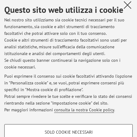
Questo sito web utilizza i cookie
Caianiello, possono presentarsi direttamente, per i
ricevimenti, ogni lunedì dalle ore 15 presso il Dipartimento
Nel nostro sito utilizziamo sia cookie tecnici necessari per il suo
di scienze giuridiche A. Cicu in via Zamboni 27/29 allo
funzionamento, sia cookie e altri strumenti di tracciamento
studio n.31 - saletta di Procedura penale, II piano. È in ogni
facoltativi che potrai attivare solo con il tuo consenso.
caso consigliato un previo avviso via e-mail entro la
Cookie e altri strumenti di tracciamento facoltativi sono usati per
mattinata al seguente indirizzo: marco.fusaroli3@unibo.it
analisi statistiche, misure sull'efficacia della comunicazione
Pubblicato il: 03 agosto 2022
istituzionale e analisi dei comportamenti degli utenti.
Se chiudi questo banner continuerai la navigazione solo con i
cookie necessari.
Puoi esprimere il consenso sui cookie facoltativi attivando l'opzione
in "Personalizza cookie" e, se vuoi, potrai esprimere consensi più
Ultimi avvisi
specifici in "Mostra cookie di profilazione".
Ricevimento studenti
Potrai sempre rivedere le tue scelte e verificare lo stato dei consensi
Pubblicato il: 03 agosto 2022
rientrando nella sezione "Impostazione cookie" del sito.
Per maggiori informazioni
consulta la nostra Cookie policy
.
Tutti gli avvisi
COOKIE DI PROFILAZIONE - FACOLTATIVI
SOLO COOKIE NECESSARI