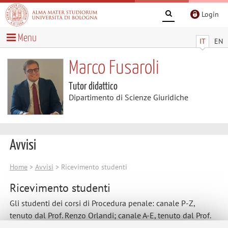
Login
Menu
IT
EN
Marco Fusaroli
Tutor didattico
Dipartimento di Scienze Giuridiche
Avvisi
Home
>
Avvisi
> Ricevimento studenti
Ricevimento studenti
Gli studenti dei corsi di Procedura penale: canale P-Z,
tenuto dal Prof. Renzo Orlandi; canale A-E, tenuto dal Prof.
Alberto Camon; canale F-O, tenuto dal Prof. Michele