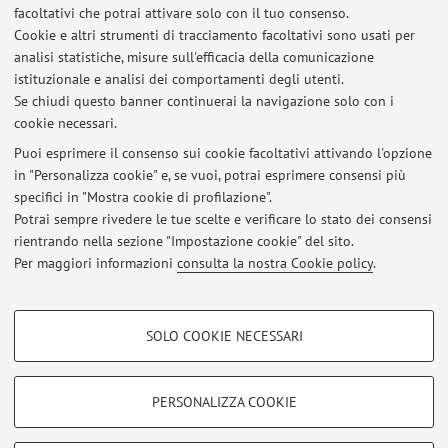
facoltativi che potrai attivare solo con il tuo consenso.
Cookie e altri strumenti di tracciamento facoltativi sono usati per
Orario di ricevimento
analisi statistiche, misure sull'efficacia della comunicazione
istituzionale e analisi dei comportamenti degli utenti.
Su appuntamento via mail al termine della lezione.
Se chiudi questo banner continuerai la navigazione solo con i
cookie necessari.
Puoi esprimere il consenso sui cookie facoltativi attivando l'opzione
in "Personalizza cookie" e, se vuoi, potrai esprimere consensi più
Ultimi avvisi
specifici in "Mostra cookie di profilazione".
Potrai sempre rivedere le tue scelte e verificare lo stato dei consensi
Al momento non sono presenti avvisi.
rientrando nella sezione "Impostazione cookie" del sito.
Per maggiori informazioni
consulta la nostra Cookie policy
.
COOKIE DI PROFILAZIONE - FACOLTATIVI
SOLO COOKIE NECESSARI
Si tratta di cookie utilizzati per analizzare le caratteristiche della navigazione
Area riservata
degli utenti, creare profili in base al loro comportamento sul sito, per analisi
Accedi tramite
login
per gestire tutti i contenuti del sito.
di marketing.
PERSONALIZZA COOKIE
Mostra cookie di profilazione