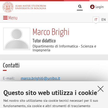
Login
Menu
IT
EN
Marco Brighi
Tutor didattico
Dipartimento di Informatica - Scienza e
Ingegneria
Contatti
E-mail:
marco.brighi6@unibo.it
Questo sito web utilizza i cookie
Dipartimento di Informatica - Scienza e Ingegneria
Nel nostro sito utilizziamo sia cookie tecnici necessari per il suo
Mura Anteo Zamboni 7, Bologna -
Vai alla mappa
funzionamento, sia cookie e altri strumenti di tracciamento