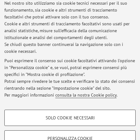
Via Capo di Lucca 34, Bologna -
Vai alla mappa
Nel nostro sito utilizziamo sia cookie tecnici necessari per il suo
funzionamento, sia cookie e altri strumenti di tracciamento
facoltativi che potrai attivare solo con il tuo consenso.
Orario di ricevimento
Cookie e altri strumenti di tracciamento facoltativi sono usati per
analisi statistiche, misure sull'efficacia della comunicazione
Su appuntamento. Si prega di contattarmi via e-mail per
istituzionale e analisi dei comportamenti degli utenti.
concordare un incontro.
Se chiudi questo banner continuerai la navigazione solo con i
cookie necessari.
Puoi esprimere il consenso sui cookie facoltativi attivando l'opzione
in "Personalizza cookie" e, se vuoi, potrai esprimere consensi più
Ultimi avvisi
specifici in "Mostra cookie di profilazione".
Potrai sempre rivedere le tue scelte e verificare lo stato dei consensi
Al momento non sono presenti avvisi.
rientrando nella sezione "Impostazione cookie" del sito.
Per maggiori informazioni
consulta la nostra Cookie policy
.
COOKIE DI PROFILAZIONE - FACOLTATIVI
SOLO COOKIE NECESSARI
Si tratta di cookie utilizzati per analizzare le caratteristiche della navigazione
Area riservata
degli utenti, creare profili in base al loro comportamento sul sito, per analisi
Accedi tramite
login
per gestire tutti i contenuti del sito.
di marketing.
PERSONALIZZA COOKIE