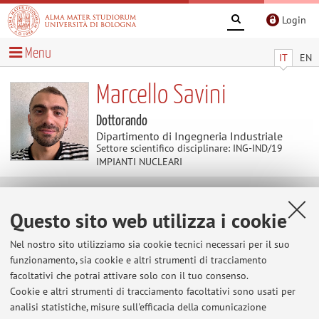
Login
Menu
IT
EN
Marcello Savini
Dottorando
Dipartimento di Ingegneria Industriale
Settore scientifico disciplinare: ING-IND/19
IMPIANTI NUCLEARI
Avvisi
Questo sito web utilizza i cookie
Al momento non sono presenti avvisi.
Nel nostro sito utilizziamo sia cookie tecnici necessari per il suo
funzionamento, sia cookie e altri strumenti di tracciamento
facoltativi che potrai attivare solo con il tuo consenso.
Cookie e altri strumenti di tracciamento facoltativi sono usati per
Area riservata
analisi statistiche, misure sull'efficacia della comunicazione
Accedi tramite
login
per gestire tutti i contenuti del sito.