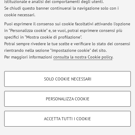
istituzionale e analisi dei comportamenti degli utenti.
Se chiudi questo banner continuerai la navigazione solo con i
cookie necessari.
© 2026 - ALMA MATER STUDIORUM - Università di Bologna - Via
Puoi esprimere il consenso sui cookie facoltativi attivando l'opzione
Zamboni, 33 - 40126 Bologna - Partita IVA: 01131710376
in "Personalizza cookie" e, se vuoi, potrai esprimere consensi più
Privacy
|
Note legali
|
Impostazioni Cookie
specifici in "Mostra cookie di profilazione".
Potrai sempre rivedere le tue scelte e verificare lo stato dei consensi
rientrando nella sezione "Impostazione cookie" del sito.
Per maggiori informazioni
consulta la nostra Cookie policy
.
COOKIE DI PROFILAZIONE - FACOLTATIVI
SOLO COOKIE NECESSARI
Si tratta di cookie utilizzati per analizzare le caratteristiche della navigazione
degli utenti, creare profili in base al loro comportamento sul sito, per analisi
di marketing.
PERSONALIZZA COOKIE
Mostra cookie di profilazione
Google/Youtube Video
COOKIE TECNICI - NECESSARI
ACCETTA TUTTI I COOKIE
Facebook
Si tratta di cookie tecnici utilizzati, a titolo esemplificativo, per il corretto
Vimeo
funzionamento del sito, salvare le preferenze di navigazione, per il