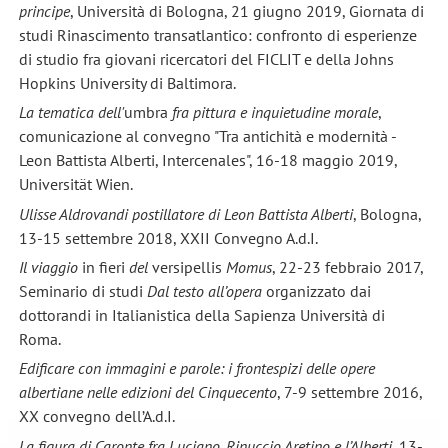
principe
, Università di Bologna, 21 giugno 2019, Giornata di
studi Rinascimento transatlantico: confronto di esperienze
di studio fra giovani ricercatori del FICLIT e della Johns
Hopkins University di Baltimora.
La tematica dell'
umbra
fra pittura e inquietudine morale
,
comunicazione al convegno "Tra antichità e modernità -
Leon Battista Alberti, Intercenales", 16-18 maggio 2019,
Universität Wien.
Ulisse Aldrovandi postillatore di Leon Battista Alberti
, Bologna,
13-15 settembre 2018, XXII Convegno A.d.I.
Il viaggio
in fieri
del
versipellis
Momus
, 22-23 febbraio 2017,
Seminario di studi
Dal testo all’opera
organizzato dai
dottorandi in Italianistica della Sapienza Università di
Roma.
Edificare con immagini e parole: i frontespizi delle opere
albertiane nelle edizioni del Cinquecento
, 7-9 settembre 2016,
XX convegno dell’A.d.I.
La figura di Caronte fra Luciano, Rinuccio Aretino e l’Alberti
, 13-