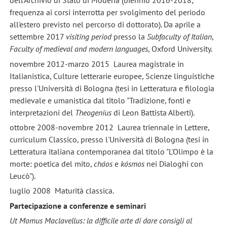
dell'Archivio di Stato di Modena (biennio 2016-2018;
frequenza ai corsi interrotta per svolgimento del periodo
all'estero previsto nel percorso di dottorato). Da aprile a
settembre 2017
visiting period
presso la
Subfaculty of Italian
,
Faculty of medieval and modern languages
, Oxford University.
novembre 2012-marzo 2015 Laurea magistrale in
Italianistica, Culture letterarie europee, Scienze linguistiche
presso l'Università di Bologna (tesi in Letteratura e filologia
medievale e umanistica dal titolo "Tradizione, fonti e
interpretazioni del
Theogenius
di Leon Battista Alberti).
ottobre 2008-novembre 2012 Laurea triennale in Lettere,
curriculum Classico, presso l'Università di Bologna (tesi in
Letteratura italiana contemporanea dal titolo "L'Olimpo è la
morte: poetica del mito,
cháos
e
kósmos
nei Dialoghi con
Leucò").
luglio 2008 Maturità classica.
Partecipazione a conferenze e seminari
Ut Momus Maclavellus: la difficile arte di dare consigli al