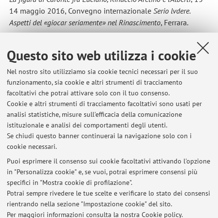
14 maggio 2016, Convegno internazionale
Serio lvdere.
Aspetti del «giocar seriamente» nel Rinascimento
, Ferrara.
Collaborazioni
Membro del comitato organizzativo della mostra
Tra la corte
Questo sito web utilizza i cookie
e il mondo-Il metodo enciclopedico di Pellegrino Prisciani,
Nel nostro sito utilizziamo sia cookie tecnici necessari per il suo
umanista e officiale estense
, Archivio di Stato di Modena,
funzionamento, sia cookie e altri strumenti di tracciamento
2018.
facoltativi che potrai attivare solo con il tuo consenso.
Membro del comitato organizzativo della mostra
Il segno di
Cookie e altri strumenti di tracciamento facoltativi sono usati per
Ariosto. Autografi e carte ariostesche nell'Archivio di Stato di
analisi statistiche, misure sull'efficacia della comunicazione
Modena
, Archivio di Stato di Modena, 2017.
istituzionale e analisi dei comportamenti degli utenti.
Se chiudi questo banner continuerai la navigazione solo con i
Membro della redazione della rivista
Ecdotica
.
cookie necessari.
Puoi esprimere il consenso sui cookie facoltativi attivando l'opzione
in "Personalizza cookie" e, se vuoi, potrai esprimere consensi più
Ultimi avvisi
specifici in "Mostra cookie di profilazione".
Potrai sempre rivedere le tue scelte e verificare lo stato dei consensi
Al momento non sono presenti avvisi.
rientrando nella sezione "Impostazione cookie" del sito.
Per maggiori informazioni
consulta la nostra Cookie policy
.