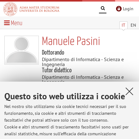
Login
Menu
IT
EN
Manuele Pasini
Dottorando
Dipartimento di Informatica - Scienza e
Ingegneria
Tutor didattico
Dipartimento di Informatica - Scienza e
Ingegneria
Settore scientifico disciplinare: ING-INF/05
SISTEMI DI ELABORAZIONE DELLE INFORMAZIONI
Questo sito web utilizza i cookie
Nel nostro sito utilizziamo sia cookie tecnici necessari per il suo
Avvisi
funzionamento, sia cookie e altri strumenti di tracciamento
facoltativi che potrai attivare solo con il tuo consenso.
Cookie e altri strumenti di tracciamento facoltativi sono usati per
Al momento non sono presenti avvisi.
analisi statistiche, misure sull'efficacia della comunicazione