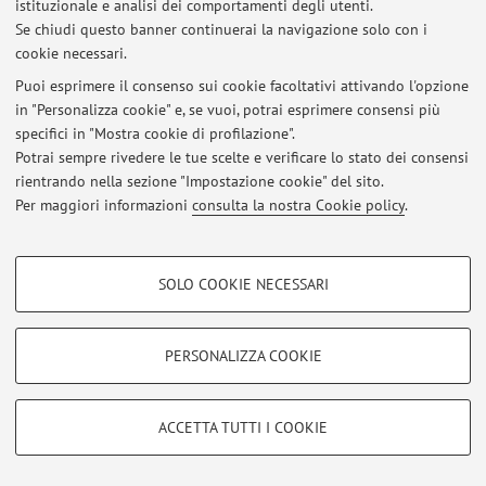
istituzionale e analisi dei comportamenti degli utenti.
Se chiudi questo banner continuerai la navigazione solo con i
Area riservata
cookie necessari.
Accedi tramite
login
per gestire tutti i contenuti del sito.
Puoi esprimere il consenso sui cookie facoltativi attivando l'opzione
in "Personalizza cookie" e, se vuoi, potrai esprimere consensi più
specifici in "Mostra cookie di profilazione".
© 2026 - ALMA MATER STUDIORUM - Università di Bologna - Via
Potrai sempre rivedere le tue scelte e verificare lo stato dei consensi
Zamboni, 33 - 40126 Bologna - Partita IVA: 01131710376
rientrando nella sezione "Impostazione cookie" del sito.
Privacy
|
Note legali
|
Impostazioni Cookie
Per maggiori informazioni
consulta la nostra Cookie policy
.
COOKIE DI PROFILAZIONE - FACOLTATIVI
SOLO COOKIE NECESSARI
Si tratta di cookie utilizzati per analizzare le caratteristiche della navigazione
degli utenti, creare profili in base al loro comportamento sul sito, per analisi
di marketing.
PERSONALIZZA COOKIE
Mostra cookie di profilazione
Google/Youtube Video
COOKIE TECNICI - NECESSARI
ACCETTA TUTTI I COOKIE
Facebook
Si tratta di cookie tecnici utilizzati, a titolo esemplificativo, per il corretto
Vimeo
funzionamento del sito, salvare le preferenze di navigazione, per il