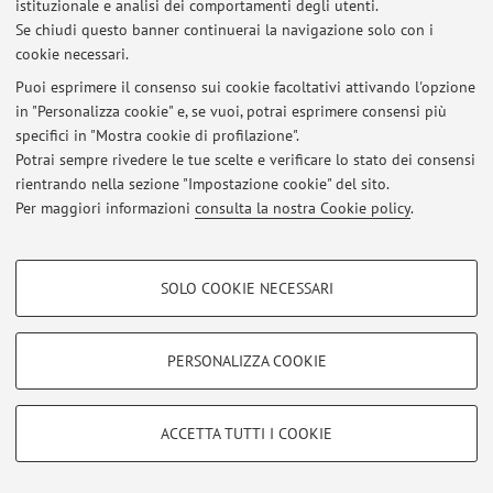
istituzionale e analisi dei comportamenti degli utenti.
Se chiudi questo banner continuerai la navigazione solo con i
cookie necessari.
Ultimi avvisi
Puoi esprimere il consenso sui cookie facoltativi attivando l'opzione
in "Personalizza cookie" e, se vuoi, potrai esprimere consensi più
Al momento non sono presenti avvisi.
specifici in "Mostra cookie di profilazione".
Potrai sempre rivedere le tue scelte e verificare lo stato dei consensi
rientrando nella sezione "Impostazione cookie" del sito.
Per maggiori informazioni
consulta la nostra Cookie policy
.
Area riservata
COOKIE DI PROFILAZIONE - FACOLTATIVI
Accedi tramite
login
per gestire tutti i contenuti del sito.
SOLO COOKIE NECESSARI
Si tratta di cookie utilizzati per analizzare le caratteristiche della navigazione
degli utenti, creare profili in base al loro comportamento sul sito, per analisi
di marketing.
© 2026 - ALMA MATER STUDIORUM - Università di Bologna - Via
PERSONALIZZA COOKIE
Mostra cookie di profilazione
Zamboni, 33 - 40126 Bologna - Partita IVA: 01131710376
Privacy
|
Note legali
|
Impostazioni Cookie
Google/Youtube Video
COOKIE TECNICI - NECESSARI
ACCETTA TUTTI I COOKIE
Facebook
Si tratta di cookie tecnici utilizzati, a titolo esemplificativo, per il corretto
Vimeo
funzionamento del sito, salvare le preferenze di navigazione, per il