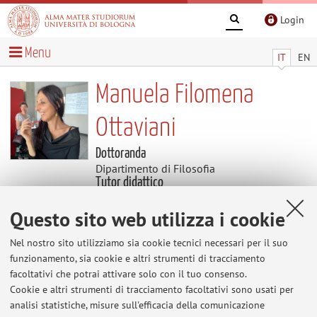
Login
Menu
IT
EN
Manuela Filomena
Ottaviani
Dottoranda
Dipartimento di Filosofia
Tutor didattico
Dipartimento di Filosofia
Settore scientifico disciplinare: M-FIL/03
Questo sito web utilizza i cookie
FILOSOFIA MORALE
Nel nostro sito utilizziamo sia cookie tecnici necessari per il suo
funzionamento, sia cookie e altri strumenti di tracciamento
Contenuti utili
facoltativi che potrai attivare solo con il tuo consenso.
Cookie e altri strumenti di tracciamento facoltativi sono usati per
Al momento non sono presenti contenuti.
analisi statistiche, misure sull'efficacia della comunicazione