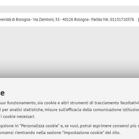
sità di Bologna - Via Zamboni, 33 - 40126 Bologna - Partita IVA: 01131710376
ie
 suo funzionamento, sia cookie e altri strumenti di tracciamento facoltativ
 per analisi statistiche, misure sull'efficacia della comunicazione istituzi
i cookie necessari.
pzione in "Personalizza cookie" e, se vuoi, potrai esprimere consensi più sp
 consensi rientrando nella sezione "Impostazione cookie" del sito.