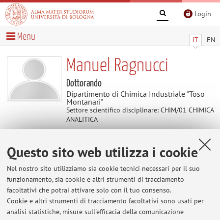
Login
Menu
IT
EN
Manuel Ragnucci
Dottorando
Dipartimento di Chimica Industriale "Toso
Montanari"
Settore scientifico disciplinare: CHIM/01 CHIMICA
ANALITICA
Questo sito web utilizza i cookie
Contenuti utili
Nel nostro sito utilizziamo sia cookie tecnici necessari per il suo
Al momento non sono presenti contenuti.
funzionamento, sia cookie e altri strumenti di tracciamento
facoltativi che potrai attivare solo con il tuo consenso.
Cookie e altri strumenti di tracciamento facoltativi sono usati per
analisi statistiche, misure sull'efficacia della comunicazione
Ultimi avvisi