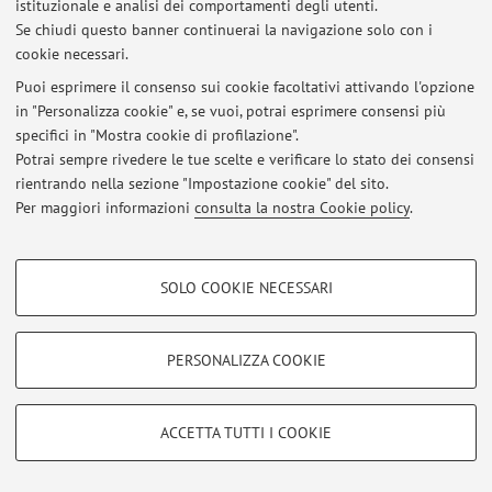
istituzionale e analisi dei comportamenti degli utenti.
Se chiudi questo banner continuerai la navigazione solo con i
Al momento non sono presenti avvisi.
cookie necessari.
Puoi esprimere il consenso sui cookie facoltativi attivando l'opzione
in "Personalizza cookie" e, se vuoi, potrai esprimere consensi più
specifici in "Mostra cookie di profilazione".
Potrai sempre rivedere le tue scelte e verificare lo stato dei consensi
Area riservata
rientrando nella sezione "Impostazione cookie" del sito.
Accedi tramite
login
per gestire tutti i contenuti del sito.
Per maggiori informazioni
consulta la nostra Cookie policy
.
COOKIE DI PROFILAZIONE - FACOLTATIVI
© 2026 - ALMA MATER STUDIORUM - Università di Bologna - Via
SOLO COOKIE NECESSARI
Zamboni, 33 - 40126 Bologna - Partita IVA: 01131710376
Si tratta di cookie utilizzati per analizzare le caratteristiche della navigazione
Privacy
|
Note legali
|
Impostazioni Cookie
degli utenti, creare profili in base al loro comportamento sul sito, per analisi
di marketing.
PERSONALIZZA COOKIE
Mostra cookie di profilazione
Google/Youtube Video
COOKIE TECNICI - NECESSARI
ACCETTA TUTTI I COOKIE
Facebook
Si tratta di cookie tecnici utilizzati, a titolo esemplificativo, per il corretto
Vimeo
funzionamento del sito, salvare le preferenze di navigazione, per il