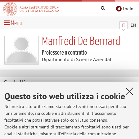
Login
Menu
IT
EN
Manfredi De Bernard
Professore a contratto
Dipartimento di Scienze Aziendali
Contatti
Questo sito web utilizza i cookie
E-mail:
manfredi.debernard2@unibo.it
Nel nostro sito utilizziamo sia cookie tecnici necessari per il suo
funzionamento, sia cookie e altri strumenti di tracciamento
facoltativi che potrai attivare solo con il tuo consenso.
Dipartimento di Scienze Aziendali
Cookie e altri strumenti di tracciamento facoltativi sono usati per
Via Capo di Lucca 34, Bologna -
Vai alla mappa
analisi statistiche, misure sull'efficacia della comunicazione