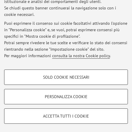
istituzionale e analisi dei comportamenti degli utenti.
Se chiudi questo banner continuerai la navigazione solo con i
cookie necessari.
Ultimi avvisi
Puoi esprimere il consenso sui cookie facoltativi attivando l'opzione
in "Personalizza cookie" e, se vuoi, potrai esprimere consensi più
Al momento non sono presenti avvisi.
specifici in "Mostra cookie di profilazione".
Potrai sempre rivedere le tue scelte e verificare lo stato dei consensi
rientrando nella sezione "Impostazione cookie" del sito.
Per maggiori informazioni
consulta la nostra Cookie policy
.
Area riservata
COOKIE DI PROFILAZIONE - FACOLTATIVI
Accedi tramite
login
per gestire tutti i contenuti del sito.
SOLO COOKIE NECESSARI
Si tratta di cookie utilizzati per analizzare le caratteristiche della navigazione
degli utenti, creare profili in base al loro comportamento sul sito, per analisi
di marketing.
PERSONALIZZA COOKIE
© 2026 - ALMA MATER STUDIORUM - Università di Bologna - Via
Mostra cookie di profilazione
Zamboni, 33 - 40126 Bologna - Partita IVA: 01131710376
Privacy
|
Note legali
|
Impostazioni Cookie
Google/Youtube Video
COOKIE TECNICI - NECESSARI
ACCETTA TUTTI I COOKIE
Facebook
Si tratta di cookie tecnici utilizzati, a titolo esemplificativo, per il corretto
Vimeo
funzionamento del sito, salvare le preferenze di navigazione, per il