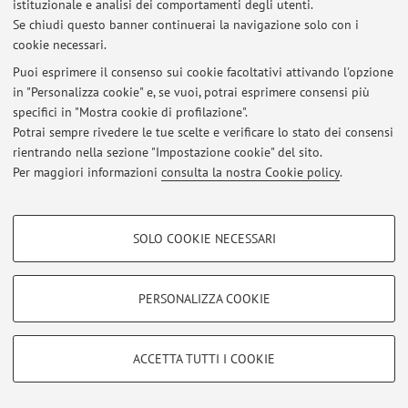
istituzionale e analisi dei comportamenti degli utenti.
Se chiudi questo banner continuerai la navigazione solo con i
cookie necessari.
© 2026 - ALMA MATER STUDIORUM - Università di Bologna - Via
Puoi esprimere il consenso sui cookie facoltativi attivando l'opzione
Zamboni, 33 - 40126 Bologna - Partita IVA: 01131710376
in "Personalizza cookie" e, se vuoi, potrai esprimere consensi più
Privacy
|
Note legali
|
Impostazioni Cookie
specifici in "Mostra cookie di profilazione".
Potrai sempre rivedere le tue scelte e verificare lo stato dei consensi
rientrando nella sezione "Impostazione cookie" del sito.
Per maggiori informazioni
consulta la nostra Cookie policy
.
COOKIE DI PROFILAZIONE - FACOLTATIVI
SOLO COOKIE NECESSARI
Si tratta di cookie utilizzati per analizzare le caratteristiche della navigazione
degli utenti, creare profili in base al loro comportamento sul sito, per analisi
di marketing.
PERSONALIZZA COOKIE
Mostra cookie di profilazione
Google/Youtube Video
COOKIE TECNICI - NECESSARI
ACCETTA TUTTI I COOKIE
Facebook
Si tratta di cookie tecnici utilizzati, a titolo esemplificativo, per il corretto
Vimeo
funzionamento del sito, salvare le preferenze di navigazione, per il