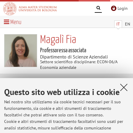
Login
Menu
IT
EN
Magalì Fia
Professoressa associata
Dipartimento di Scienze Aziendali
Settore scientifico disciplinare: ECON-06/A
Economia aziendale
Avvisi
Questo sito web utilizza i cookie
Al momento non sono presenti avvisi.
Nel nostro sito utilizziamo sia cookie tecnici necessari per il suo
funzionamento, sia cookie e altri strumenti di tracciamento
facoltativi che potrai attivare solo con il tuo consenso.
Cookie e altri strumenti di tracciamento facoltativi sono usati per
Area riservata
analisi statistiche, misure sull'efficacia della comunicazione
Accedi tramite
login
per gestire tutti i contenuti del sito.