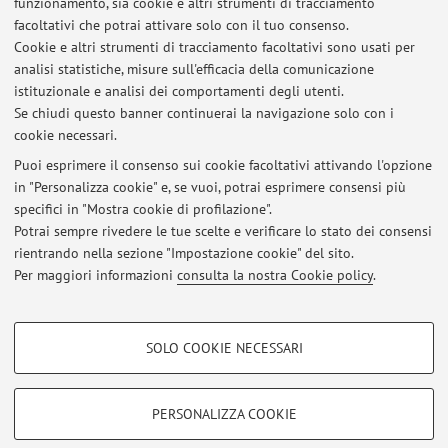
funzionamento, sia cookie e altri strumenti di tracciamento
case study of Colletotrichum associated with ferns
,
facoltativi che potrai attivare solo con il tuo consenso.
«FRONTIERS IN FUNGAL BIOLOGY», 2025, 6, Article
Cookie e altri strumenti di tracciamento facoltativi sono usati per
number: 1540469, pp. 1 - 14 [articolo]
Open Access
analisi statistiche, misure sull'efficacia della comunicazione
istituzionale e analisi dei comportamenti degli utenti.
Se chiudi questo banner continuerai la navigazione solo con i
cookie necessari.
Puoi esprimere il consenso sui cookie facoltativi attivando l'opzione
in "Personalizza cookie" e, se vuoi, potrai esprimere consensi più
Ultimi avvisi
specifici in "Mostra cookie di profilazione".
Potrai sempre rivedere le tue scelte e verificare lo stato dei consensi
Al momento non sono presenti avvisi.
rientrando nella sezione "Impostazione cookie" del sito.
Per maggiori informazioni
consulta la nostra Cookie policy
.
COOKIE DI PROFILAZIONE - FACOLTATIVI
SOLO COOKIE NECESSARI
Si tratta di cookie utilizzati per analizzare le caratteristiche della navigazione
Area riservata
degli utenti, creare profili in base al loro comportamento sul sito, per analisi
Accedi tramite
login
per gestire tutti i contenuti del sito.
di marketing.
PERSONALIZZA COOKIE
Mostra cookie di profilazione