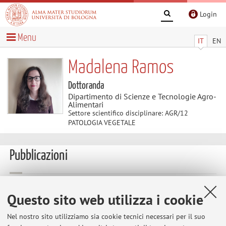
Login
Menu
IT
EN
Madalena Ramos
Dottoranda
Dipartimento di Scienze e Tecnologie Agro-
Alimentari
Settore scientifico disciplinare: AGR/12
PATOLOGIA VEGETALE
Pubblicazioni
Menicucci, Andrea; Iacono, Salvatore; Ramos, Madalena;
Questo sito web utilizza i cookie
Fiorenzani, Chiara; Peres, Natalia Aparecida; Timmer, Lavern
Wayne; Prodi, Antonio; Baroncelli, Riccardo
,
Can whole
Nel nostro sito utilizziamo sia cookie tecnici necessari per il suo
genome sequencing resolve taxonomic ambiguities in fungi? The