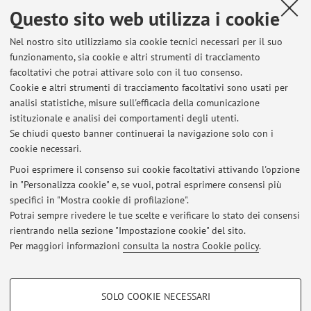
Questo sito web utilizza i cookie
Contatti
Nel nostro sito utilizziamo sia cookie tecnici necessari per il suo
E-mail:
madalena.ramos@unibo.it
funzionamento, sia cookie e altri strumenti di tracciamento
facoltativi che potrai attivare solo con il tuo consenso.
Cookie e altri strumenti di tracciamento facoltativi sono usati per
analisi statistiche, misure sull'efficacia della comunicazione
Dipartimento di Scienze e Tecnologie Agro-Alimentari
istituzionale e analisi dei comportamenti degli utenti.
Viale Fanin 50, Bologna -
Vai alla mappa
Se chiudi questo banner continuerai la navigazione solo con i
cookie necessari.
Puoi esprimere il consenso sui cookie facoltativi attivando l'opzione
in "Personalizza cookie" e, se vuoi, potrai esprimere consensi più
Ultimi avvisi
specifici in "Mostra cookie di profilazione".
Potrai sempre rivedere le tue scelte e verificare lo stato dei consensi
Al momento non sono presenti avvisi.
rientrando nella sezione "Impostazione cookie" del sito.
Per maggiori informazioni
consulta la nostra Cookie policy
.
COOKIE DI PROFILAZIONE - FACOLTATIVI
SOLO COOKIE NECESSARI
Si tratta di cookie utilizzati per analizzare le caratteristiche della navigazione
Area riservata