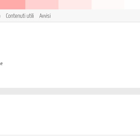
a
Contenuti utili
Avvisi
le