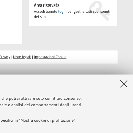
Area riservata
Accedi tramite
login
per gestire tutti i contenuti
del sito.
Privacy
|
Note legali
|
Impostazioni Cookie
i che potrai attivare solo con il tuo consenso.
onale e analisi dei comportamenti degli utenti.
ecifici in "Mostra cookie di profilazione".