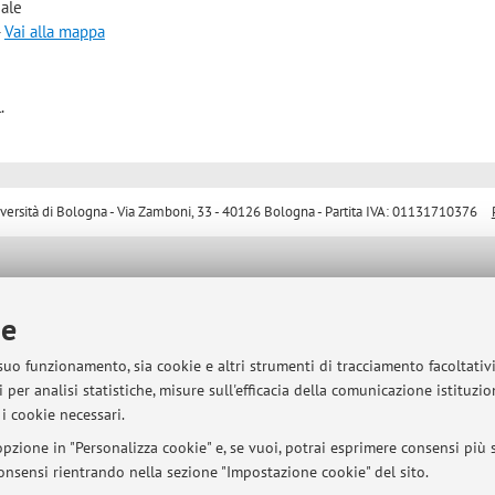
iale
-
Vai alla mappa
.
sità di Bologna - Via Zamboni, 33 - 40126 Bologna - Partita IVA: 01131710376
ie
 suo funzionamento, sia cookie e altri strumenti di tracciamento facoltativ
 per analisi statistiche, misure sull'efficacia della comunicazione istituzi
i cookie necessari.
pzione in "Personalizza cookie" e, se vuoi, potrai esprimere consensi più sp
 consensi rientrando nella sezione "Impostazione cookie" del sito.