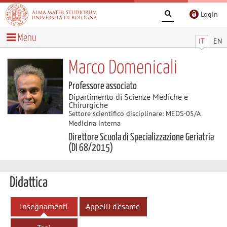
Login
Menu
IT
EN
Marco Domenicali
Professore associato
Dipartimento di Scienze Mediche e
Chirurgiche
Settore scientifico disciplinare: MEDS-05/A
Medicina interna
Direttore Scuola di Specializzazione Geriatria
(DI 68/2015)
Didattica
Insegnamenti
Appelli d'esame