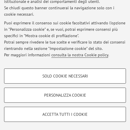
istituzionale e analisi dei comportamenti degli utenti.
Al momento non sono presenti avvisi.
Se chiudi questo banner continuerai la navigazione solo con i
cookie necessari.
Puoi esprimere il consenso sui cookie facoltativi attivando l'opzione
Area riservata
in "Personalizza cookie" e, se vuoi, potrai esprimere consensi più
Accedi tramite
login
per gestire tutti i contenuti del sito.
specifici in "Mostra cookie di profilazione".
Potrai sempre rivedere le tue scelte e verificare lo stato dei consensi
rientrando nella sezione "Impostazione cookie" del sito.
Per maggiori informazioni
consulta la nostra Cookie policy
.
© 2026 - ALMA MATER STUDIORUM - Università di Bologna - Via
Zamboni, 33 - 40126 Bologna - Partita IVA: 01131710376
Privacy
|
Note legali
|
Impostazioni Cookie
COOKIE DI PROFILAZIONE - FACOLTATIVI
SOLO COOKIE NECESSARI
Si tratta di cookie utilizzati per analizzare le caratteristiche della navigazione
degli utenti, creare profili in base al loro comportamento sul sito, per analisi
di marketing.
PERSONALIZZA COOKIE
Mostra cookie di profilazione
Google/Youtube Video
COOKIE TECNICI - NECESSARI
ACCETTA TUTTI I COOKIE
Facebook
Si tratta di cookie tecnici utilizzati, a titolo esemplificativo, per il corretto
Vimeo
funzionamento del sito, salvare le preferenze di navigazione, per il