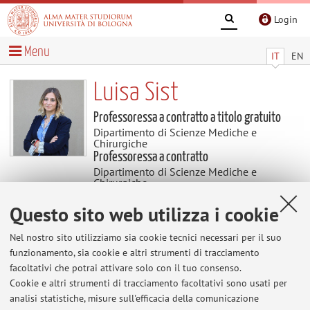
Login
Menu
IT
EN
Luisa Sist
Professoressa a contratto a titolo gratuito
Dipartimento di Scienze Mediche e
Chirurgiche
Professoressa a contratto
Dipartimento di Scienze Mediche e
Chirurgiche
Tutor didattico
Questo sito web utilizza i cookie
Dipartimento di Scienze Biomediche e
Neuromotorie
Dipartimento di Scienze Mediche e
Nel nostro sito utilizziamo sia cookie tecnici necessari per il suo
Chirurgiche
funzionamento, sia cookie e altri strumenti di tracciamento
facoltativi che potrai attivare solo con il tuo consenso.
Cookie e altri strumenti di tracciamento facoltativi sono usati per
Avvisi
analisi statistiche, misure sull'efficacia della comunicazione