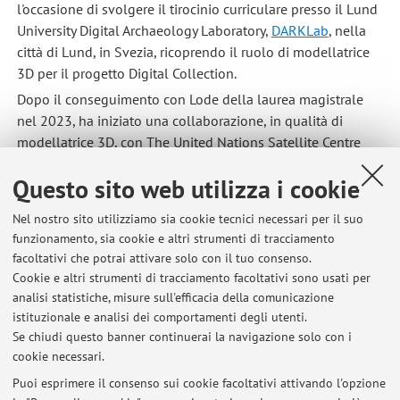
l'occasione di svolgere il tirocinio curriculare presso il Lund
University Digital Archaeology Laboratory,
DARKLab
, nella
città di Lund, in Svezia, ricoprendo il ruolo di modellatrice
3D per il progetto Digital Collection.
Dopo il conseguimento con Lode della laurea magistrale
nel 2023, ha iniziato una collaborazione, in qualità di
modellatrice 3D, con The United Nations Satellite Centre
(
UNOSAT
), organizzazione delle Nazioni Unite nata nel
Questo sito web utilizza i cookie
2000. Tra i principali progetti a cui ha contribuito c'è
Dive
Into Heritage
, in partnership con UNESCO.
Nel nostro sito utilizziamo sia cookie tecnici necessari per il suo
Attualmente ricopre il ruolo di assegnista di ricerca presso il
funzionamento, sia cookie e altri strumenti di tracciamento
dipartimento di Filologia Classica e Italianistica
facoltativi che potrai attivare solo con il tuo consenso.
dell'Università di Bologna, occupandosi di acquisizione 3d
Cookie e altri strumenti di tracciamento facoltativi sono usati per
reality-based, processing, rendering ed ottimizzazione per il
analisi statistiche, misure sull'efficacia della comunicazione
istituzionale e analisi dei comportamenti degli utenti.
web del patrimonio culturale mediante tecnologie di
Se chiudi questo banner continuerai la navigazione solo con i
fotogrammetria, modellazione e web3d.
cookie necessari.
Puoi esprimere il consenso sui cookie facoltativi attivando l'opzione