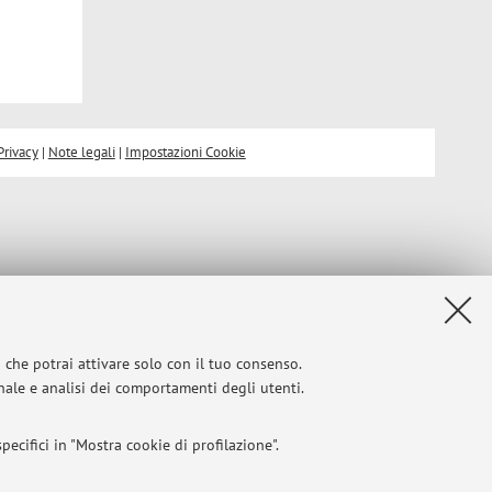
Privacy
|
Note legali
|
Impostazioni Cookie
i che potrai attivare solo con il tuo consenso.
onale e analisi dei comportamenti degli utenti.
ecifici in "Mostra cookie di profilazione".