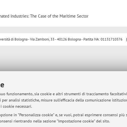
ted Industries: The Case of the Maritime Sector
sità di Bologna - Via Zamboni, 33 - 40126 Bologna - Partita IVA: 01131710376
ie
 suo funzionamento, sia cookie e altri strumenti di tracciamento facoltativ
 per analisi statistiche, misure sull'efficacia della comunicazione istituzi
i cookie necessari.
pzione in "Personalizza cookie" e, se vuoi, potrai esprimere consensi più sp
 consensi rientrando nella sezione "Impostazione cookie" del sito.