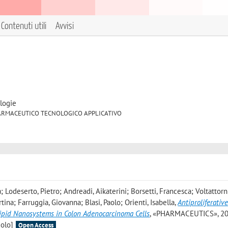
Contenuti utili
Avvisi
logie
/09 FARMACEUTICO TECNOLOGICO APPLICATIVO
; Lodeserto, Pietro; Andreadi, Aikaterini; Borsetti, Francesca; Voltattorni
tina; Farruggia, Giovanna; Blasi, Paolo; Orienti, Isabella
,
Antiproliferativ
 Lipid Nanosystems in Colon Adenocarcinoma Cells
, «PHARMACEUTICS», 20
colo]
Open Access