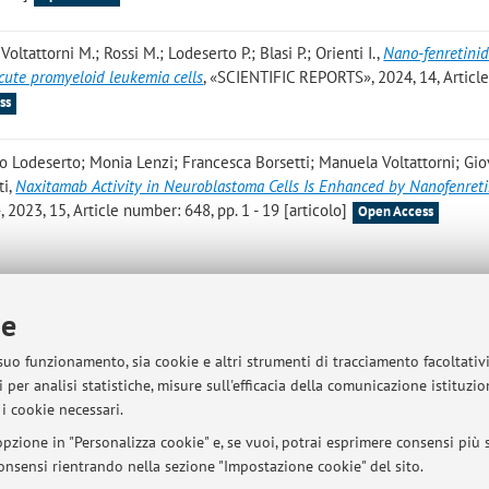
Voltattorni M.; Rossi M.; Lodeserto P.; Blasi P.; Orienti I.
,
Nano-fenretini
cute promyeloid leukemia cells
, «SCIENTIFIC REPORTS», 2024, 14, Articl
ss
tro Lodeserto; Monia Lenzi; Francesca Borsetti; Manuela Voltattorni; Gi
ti
,
Naxitamab Activity in Neuroblastoma Cells Is Enhanced by Nanofenret
023, 15, Article number: 648, pp. 1 - 19 [articolo]
Open Access
Pubblicazioni antecedenti i
ie
 suo funzionamento, sia cookie e altri strumenti di tracciamento facoltativ
 per analisi statistiche, misure sull'efficacia della comunicazione istituzi
sità di Bologna - Via Zamboni, 33 - 40126 Bologna - Partita IVA: 01131710376
i cookie necessari.
pzione in "Personalizza cookie" e, se vuoi, potrai esprimere consensi più sp
 consensi rientrando nella sezione "Impostazione cookie" del sito.