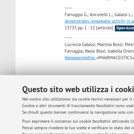
Farruggia G.; Anconelli L.; Galassi L.; 
demonstrates remarkable activity in a
13737, pp. 1 - 12 [articolo]
Open Acce
Lucrezia Galassi; Martina Rossi; Pie
Farruggia; Paolo Blasi; Isabella Orien
Nanospermidine
, «PHARMACEUTICS», 2
Questo sito web utilizza i cook
Nel nostro sito utilizziamo sia cookie tecnici necessari per il
Cookie e altri strumenti di tracciamento facoltativi sono usati
© 2026 - ALMA MATER STUDIORUM - Univer
Se chiudi questo banner continuerai la navigazione solo con 
Puoi esprimere il consenso sui cookie facoltativi attivando l'o
Potrai sempre rivedere le tue scelte e verificare lo stato dei