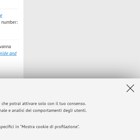
de
e number:
ovanna
inide and
l 2004
i che potrai attivare solo con il tuo consenso.
onale e analisi dei comportamenti degli utenti.
Privacy
|
Note legali
|
Impostazioni Cookie
ecifici in "Mostra cookie di profilazione".