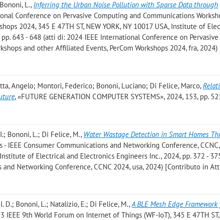
; Bononi, L.
,
Inferring the Urban Noise Pollution with Sparse Data through
national Conference on Pervasive Computing and Communications Worksh
kshops 2024, 345 E 47TH ST, NEW YORK, NY 10017 USA, Institute of Elec
 pp. 643 - 648 (atti di: 2024 IEEE International Conference on Pervasive
hops and other Affiliated Events, PerCom Workshops 2024, fra, 2024)
otta, Angelo; Montori, Federico; Bononi, Luciano; Di Felice, Marco
,
Relati
future
, «FUTURE GENERATION COMPUTER SYSTEMS», 2024, 153, pp. 521
I.; Bononi, L.; Di Felice, M.
,
Water Wastage Detection in Smart Homes Th
ngs - IEEE Consumer Communications and Networking Conference, CCNC,
itute of Electrical and Electronics Engineers Inc., 2024, pp. 372 - 375 
and Networking Conference, CCNC 2024, usa, 2024) [Contributo in Atti
I. D.; Bononi, L.; Natalizio, E.; Di Felice, M.
,
A BLE Mesh Edge Framework 
023 IEEE 9th World Forum on Internet of Things (WF-IoT), 345 E 47TH S