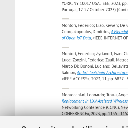
YORK, NY 10017 USA, IEEE, 2023, pp. 1
Portugal, 12-27 October 2023) [Contr
Montori, Federico; Liao, Kewen; De G
Georgakopoulos, Dimitrios
,
A Metadat
of Open IoT Data
, «IEEE INTERNET OF
Montori, Federico; Zyrianoff, Ivan; G
Luca; Zonzini, Federica; Zauli, Matteo
Marco Di; Bononi, Luciano; Bellavista
Salmon
,
An IoT Toolchain Architectur
«IEEE ACCESS», 2023, 11, pp. 6837 - 
Montecchiari, Leonardo; Trotta, Angel
Replacement in UAV-Assisted Wireless
Networking Conference (CCNC), 
CONFERENCE», 2023, pp. 1155 - 115
(CCNC), Las Vegas, NV, USA, 08-11 Ja