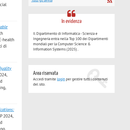
Tutti gli avvisi
cial
In evidenza
lable
th
Il Dipartimento di Informatica - Scienza e
Ingegneria entra nella Top 100 dei Dipartimenti
E-health
mondiali per la Computer Science &
i di
Information Systems (2025)..
uality
Area riservata
024,
Accedi tramite
login
per gestire tutti i contenuti
nd
del sito.
ing,
cations:
P 2024,
nd
ing,