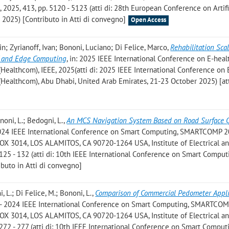
5, 413, pp. 5120 - 5123 (atti di: 28th European Conference on Artifi
 2025) [Contributo in Atti di convegno]
Open Access
n; Zyrianoff, Ivan; Bononi, Luciano; Di Felice, Marco
,
Rehabilitation Sca
T and Edge Computing
, in: 2025 IEEE International Conference on E-heal
Healthcom), IEEE, 2025(atti di: 2025 IEEE International Conference on 
(Healthcom), Abu Dhabi, United Arab Emirates, 21-23 October 2025) [att
ononi, L.; Bedogni, L.
,
An MCS Navigation System Based on Road Surface Q
- 2024 IEEE International Conference on Smart Computing, SMARTCOMP 2
 3014, LOS ALAMITOS, CA 90720-1264 USA, Institute of Electrical a
 125 - 132 (atti di: 10th IEEE International Conference on Smart Comput
buto in Atti di convegno]
i, L.; Di Felice, M.; Bononi, L.
,
Comparison of Commercial Pedometer Appli
gs - 2024 IEEE International Conference on Smart Computing, SMARTCOM
 3014, LOS ALAMITOS, CA 90720-1264 USA, Institute of Electrical a
 272 - 277 (atti di: 10th IEEE International Conference on Smart Comput