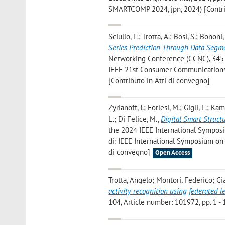
SMARTCOMP 2024, jpn, 2024) [Contri
Sciullo, L.; Trotta, A.; Bosi, S.; Bononi
Series Prediction Through Data Segm
Networking Conference (CCNC), 345 E
IEEE 21st Consumer Communications 
[Contributo in Atti di convegno]
Zyrianoff, I.; Forlesi, M.; Gigli, L.; K
L.; Di Felice, M.
,
Digital Smart Struct
the 2024 IEEE International Symposi
di: IEEE International Symposium o
di convegno]
Open Access
Trotta, Angelo; Montori, Federico; Cia
activity recognition using federated 
104, Article number: 101972, pp. 1 - 