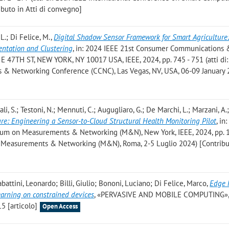
buto in Atti di convegno]
, L.; Di Felice, M.
,
Digital Shadow Sensor Framework for Smart Agriculture
entation and Clustering
, in: 2024 IEEE 21st Consumer Communications 
 47TH ST, NEW YORK, NY 10017 USA, IEEE, 2024, pp. 745 - 751 (atti di
& Networking Conference (CCNC), Las Vegas, NV, USA, 06-09 January 
amali, S.; Testoni, N.; Mennuti, C.; Augugliaro, G.; De Marchi, L.; Marzani, A
ure: Engineering a Sensor-to-Cloud Structural Health Monitoring Pilot
, in
um on Measurements & Networking (M&N), New York, IEEE, 2024, pp. 1 -
n Measurements & Networking (M&N), Roma, 2-5 Luglio 2024) [Contribut
battini, Leonardo; Billi, Giulio; Bononi, Luciano; Di Felice, Marco
,
Edge
learning on constrained devices
, «PERVASIVE AND MOBILE COMPUTING»,
15 [articolo]
Open Access