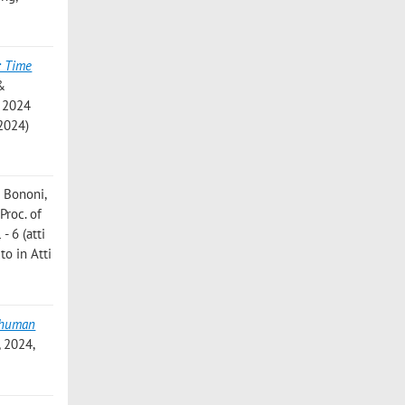
: Time
&
: 2024
2024)
.; Bononi,
: Proc. of
 6 (atti
o in Atti
 human
 2024,