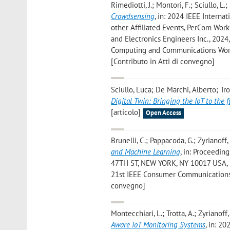
Rimediotti, J.; Montori, F.; Sciullo, L.
Crowdsensing
, in: 2024 IEEE Inter
other Affiliated Events, PerCom Wor
and Electronics Engineers Inc., 2024,
Computing and Communications Works
[Contributo in Atti di convegno]
Sciullo, Luca; De Marchi, Alberto; Tr
Digital Twin: Bringing the IoT to the 
[articolo]
Open Access
Brunelli, C.; Pappacoda, G.; Zyrianoff, 
and Machine Learning
, in: Proceedi
47TH ST, NEW YORK, NY 10017 USA, Inst
21st IEEE Consumer Communications 
convegno]
Montecchiari, L.; Trotta, A.; Zyrianoff, 
Aware IoT Monitoring Systems
, in: 2