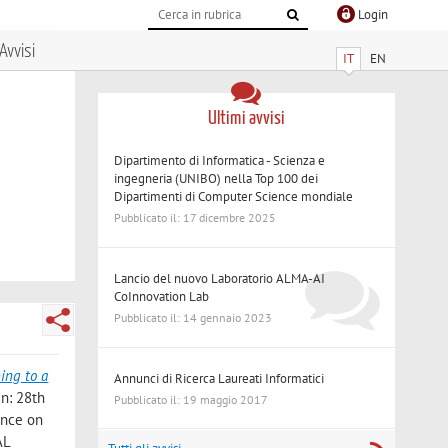
Login
Avvisi
IT
EN
Ultimi avvisi
Dipartimento di Informatica - Scienza e
ingegneria (UNIBO) nella Top 100 dei
Dipartimenti di Computer Science mondiale
Pubblicato il: 17 dicembre 2025
Lancio del nuovo Laboratorio ALMA-AI
CoInnovation Lab
Pubblicato il: 14 gennaio 2023
ing to a
Annunci di Ricerca Laureati Informatici
 in: 28th
Pubblicato il: 19 maggio 2017
ence on
AL