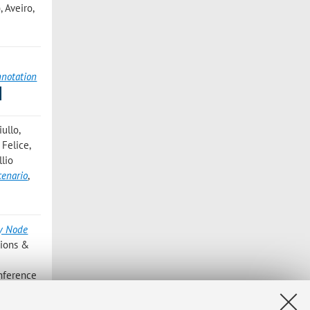
, Aveiro,
nnotation
ullo,
 Felice,
llio
cenario
,
y Node
tions &
nference