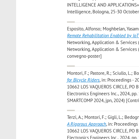
INTELLIGENCE AND APPLICATIONS», 202
Intelligence, Bologna, 25-30 October
Esposito, Alfonso; Moghbelan, Yasami
Remote Rehabilitation Enabled by Io
Networking, Application & Services (
Networking, Application & Services 
convegno-poster]
Montori, F.; Pastore, R.; Sciullo, L.; B
for Bicycle Riders
, in: Proceedings 
10662 LOS VAQUEROS CIRCLE, PO BOX
Electronics Engineers Inc., 2024, pp.
SMARTCOMP 2024, jpn, 2024) [Contri
Terzi, A.; Montori, F.; Gigli, L.; Bedogn
A Rigorous Approach
, in: Proceedin
10662 LOS VAQUEROS CIRCLE, PO BOX
Electronics Engineers Inc., 2024, pp.