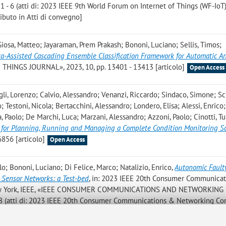
 - 6 (atti di: 2023 IEEE 9th World Forum on Internet of Things (WF-IoT)
ibuto in Atti di convegno]
iosa, Matteo; Jayaraman, Prem Prakash; Bononi, Luciano; Sellis, Timos;
a-Assisted Cascading Ensemble Classification Framework for Automatic A
 THINGS JOURNAL», 2023, 10, pp. 13401 - 13413 [articolo]
Open Access
igli, Lorenzo; Calvio, Alessandro; Venanzi, Riccardo; Sindaco, Simone; Sci
; Testoni, Nicola; Bertacchini, Alessandro; Londero, Elisa; Alessi, Enrico;
, Paolo; De Marchi, Luca; Marzani, Alessandro; Azzoni, Paolo; Cinotti, Tu
e for Planning, Running and Managing a Complete Condition Monitoring S
6856 [articolo]
Open Access
o; Bononi, Luciano; Di Felice, Marco; Natalizio, Enrico
,
Autonomic Fault
 Sensor Networks: a Test-bed
, in: 2023 IEEE 20th Consumer Communica
New York, IEEE, «IEEE CONSUMER COMMUNICATIONS AND NETWORKING
8 (atti di: 2023 IEEE 20th Consumer Communications & Networking Co
nuary 2023) [Contributo in Atti di convegno]
Open Access