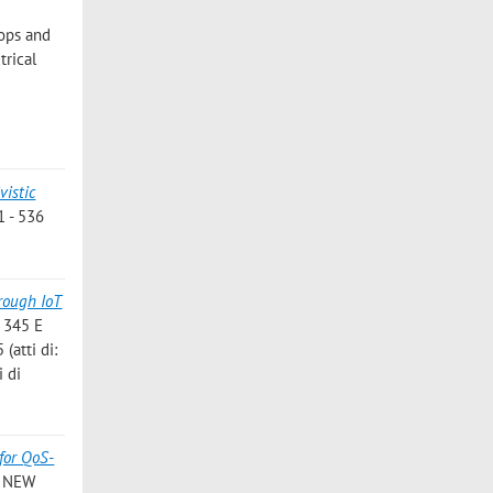
ops and
trical
vistic
 - 536
rough IoT
 345 E
(atti di:
 di
for QoS-
T, NEW