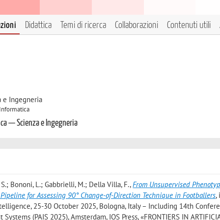
azioni
Didattica
Temi di ricerca
Collaborazioni
Contenuti utili
a e Ingegneria
 Informatica
ica — Scienza e Ingegneria
 S.; Bononi, L.; Gabbrielli, M.; Della Villa, F.
,
From Unsupervised Phenotyp
e Pipeline for Assessing 90° Change-of-Direction Technique in Footballers
,
telligence, 25-30 October 2025, Bologna, Italy – Including 14th Confer
gent Systems (PAIS 2025), Amsterdam, IOS Press, «FRONTIERS IN ARTIFICI